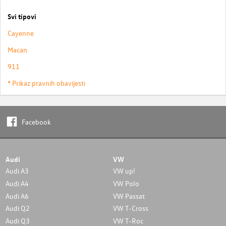
Svi tipovi
Cayenne
Macan
911
* Prikaz pravnih obavijesti
Facebook
Audi
VW
Audi A3
VW up!
Audi A4
VW Polo
Audi A6
VW Passat
Audi Q2
VW T-Cross
Audi Q3
VW T-Roc