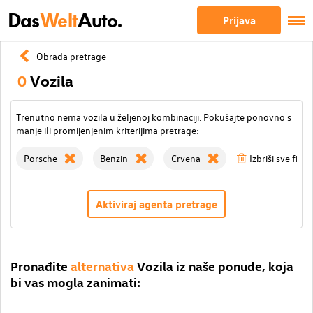
Das
Welt
Auto.
Prijava
Obrada pretrage
0
Vozila
Trenutno nema vozila u željenoj kombinaciji. Pokušajte ponovno s
manje ili promijenjenim kriterijima pretrage:
Porsche
Benzin
Crvena
Izbriši sve filte
Aktiviraj agenta pretrage
Pronađite
alternativa
Vozila iz naše ponude, koja
bi vas mogla zanimati: