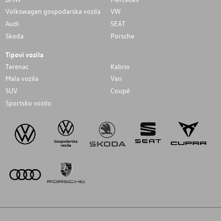
Volkswagen gospodarska vozila
VW
Audi
SEAT
Skoda
Porsche
Tipovi vozila
Terenac
Kabrio
Mala vozila
Van
SUV
Coupé
Sportsko vozilo