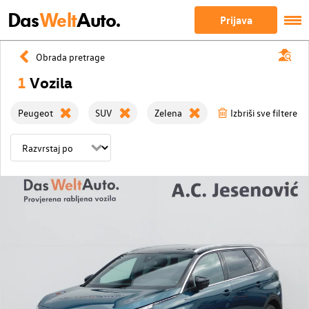
Das
Welt
Auto.
Prijava
Obrada pretrage
1
Vozila
Peugeot
SUV
Zelena
Izbriši sve filtere