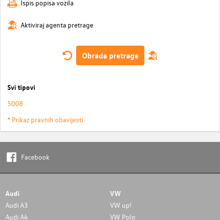
Ispis popisa vozila
Aktiviraj agenta pretrage
Obrada pretrage
Svi tipovi
5008
* Prikaz pravnih obavijesti
Facebook
Audi
VW
Audi A3
VW up!
Audi A4
VW Polo