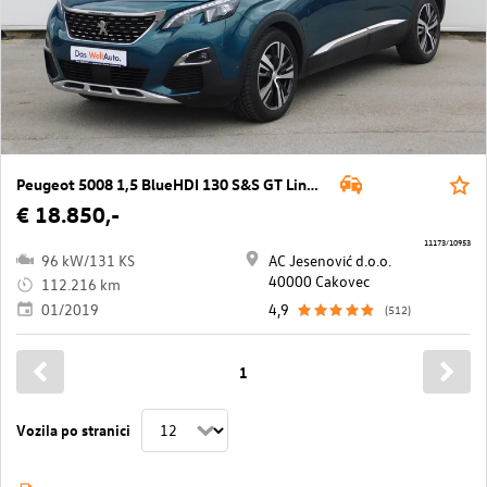
Peugeot 5008 1,5 BlueHDI 130 S&S GT Line Aut.
€ 18.850,-
11173/10953
96 kW/131 KS
AC Jesenović d.o.o.
40000 Cakovec
112.216 km
01/2019
4,9
(512)
1
Vozila po stranici