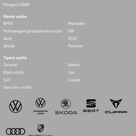
Peugeot 5008
Marke vozila
BMW
Mercedes
Volkswagen gospodarska vozila
VW
Audi
SEAT
Skoda
Porsche
Tipovi vozila
Terenac
Kabrio
Mala vozila
Van
SUV
Coupé
Sportsko vozilo