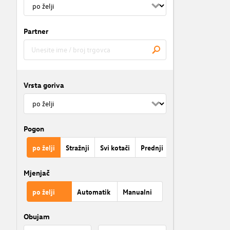
Partner
Vrsta goriva
Pogon
po želji
Stražnji
Svi kotači
Prednji
Mjenjač
po želji
Automatik
Manualni
Obujam