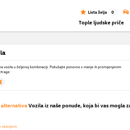
Lista želja
0
Tople ljudske priče
la
 vozila u željenoj kombinaciji. Pokušajte ponovno s manje ili promijenjenim
etrage:
alternativa
Vozila iz naše ponude, koja bi vas mogla z
h obavijesti