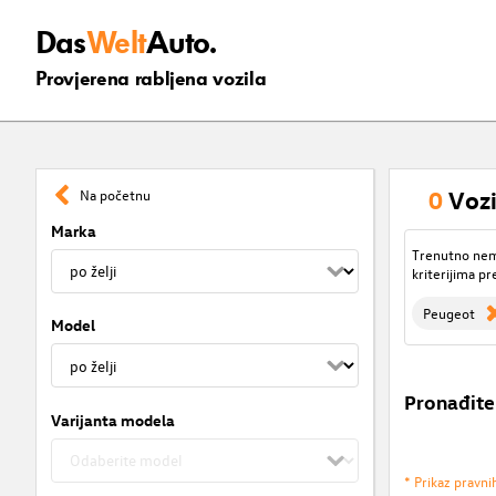
Das
Welt
Auto.
Provjerena rabljena vozila
0
Vozi
Na početnu
Marka
Trenutno nema
kriterijima pr
Peugeot
Model
Pronađite
Varijanta modela
* Prikaz pravni