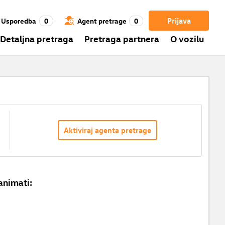
Prijava
Usporedba
0
Agent pretrage
0
Detaljna pretraga
Pretraga partnera
O vozilu
Aktiviraj agenta pretrage
animati: