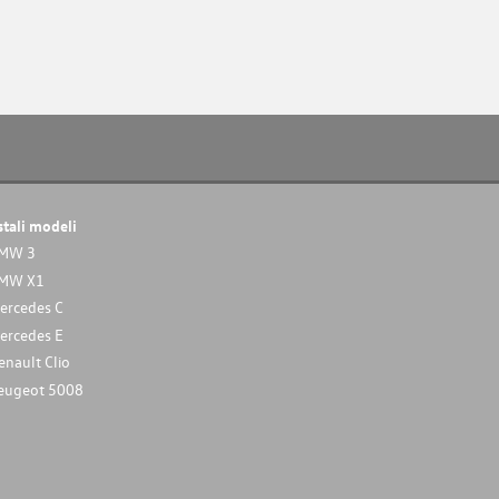
stali modeli
MW 3
MW X1
ercedes C
ercedes E
enault Clio
eugeot 5008