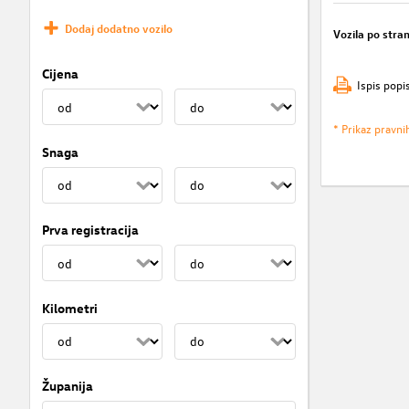
Dodaj dodatno vozilo
Vozila po stran
Cijena
Ispis popi
* Prikaz pravni
Snaga
Prva registracija
Kilometri
Županija