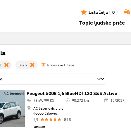
Lista želja
0
Tople ljudske priče
la
8
Bijela
Izbriši sve filtere
Peugeot 5008 1,6 BlueHDI 120 S&S Active
73 kW/99 KS
90.272 km
12/2017
AC Jesenović d.o.o.
40000 Cakovec
4,9
(512)
11173/8538