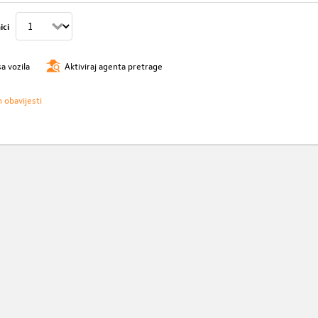
ici
sa vozila
Aktiviraj agenta pretrage
h obavijesti