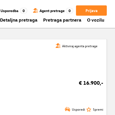
Prijava
Usporedba
0
Agent pretrage
0
Detaljna pretraga
Pretraga partnera
O vozilu
Aktiviraj agenta pretrage
€ 16.900,-
Usporedi
Spremi