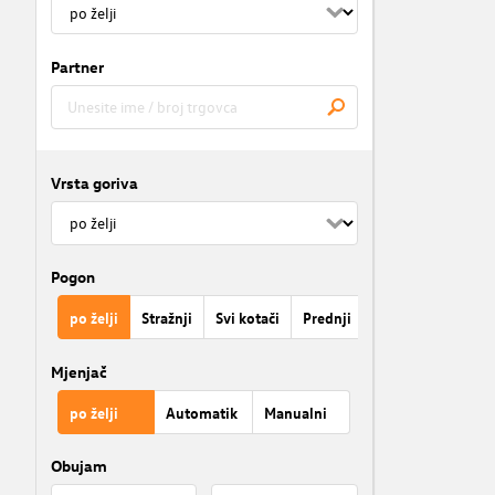
Partner
Vrsta goriva
Pogon
po želji
Stražnji
Svi kotači
Prednji
Mjenjač
po želji
Automatik
Manualni
Obujam