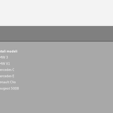
stali modeli
MW 3
MW X1
ercedes C
ercedes E
enault Clio
eugeot 5008