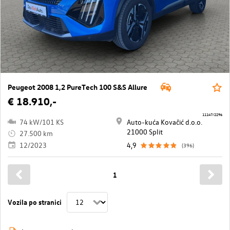
Peugeot 2008 1,2 PureTech 100 S&S Allure
€ 18.910,-
11147/2296
74 kW/101 KS
Auto-kuća Kovačić d.o.o.
21000 Split
27.500 km
12/2023
4,9
(396)
1
Vozila po stranici