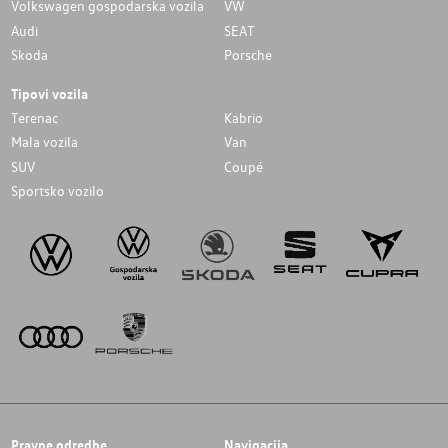
Volkswagen gospodarska vozila
VW
Audi
SEAT
Skoda
Porsche
Tipovi vozila
Terenac
Kabrio
Mala vozila
Van
SUV
Coupé
Sportsko vozilo
Pravne odredbe
Navigacija