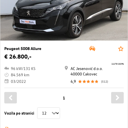
Peugeot 5008 Allure
€ 26.800,-
11173/13196
96 kW/131 KS
AC Jesenović d.o.o.
40000 Cakovec
84.569 km
03/2022
4,9
(512)
1
Vozila po stranici