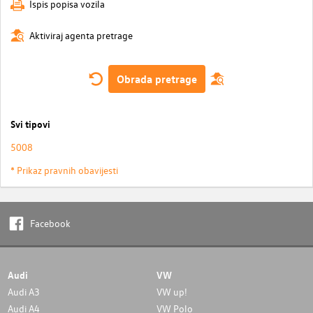
Ispis popisa vozila
Aktiviraj agenta pretrage
Obrada pretrage
Svi tipovi
5008
* Prikaz pravnih obavijesti
Facebook
Audi
VW
Audi A3
VW up!
Audi A4
VW Polo