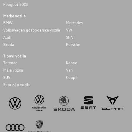
Peugeot 5008
Marke vozila
BMW
Mercedes
Volkswagen gospodarska vozila
VW
Audi
SEAT
Skoda
Porsche
Tipovi vozila
Terenac
Kabrio
Mala vozila
Van
SUV
Coupé
Sportsko vozilo