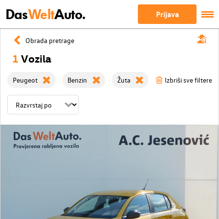
Das
Welt
Auto.
Prijava
Obrada pretrage
1
Vozila
Peugeot
Benzin
Žuta
Izbriši sve filtere