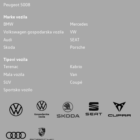
Peugeot 5008
Marke vozila
BMW
Mercedes
Volkswagen gospodarska vozila
VW
Audi
SEAT
Skoda
Porsche
Tipovi vozila
Terenac
Kabrio
Mala vozila
Van
SUV
Coupé
Sportsko vozilo