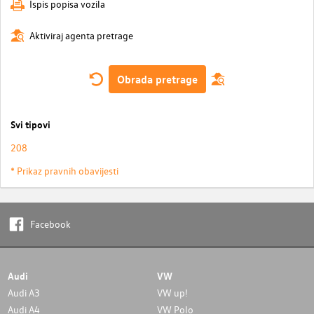
Ispis popisa vozila
Aktiviraj agenta pretrage
Obrada pretrage
Svi tipovi
208
* Prikaz pravnih obavijesti
Facebook
Audi
VW
Audi A3
VW up!
Audi A4
VW Polo