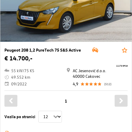
Peugeot 208 1,2 PureTech 75 S&S Active
€ 14.700,-
11173/8918
55 kW/75 KS
AC Jesenović d.o.o.
40000 Cakovec
49.552 km
09/2022
4,9
(512)
1
Vozila po stranici