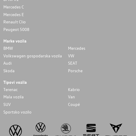
Mercedes C
Mercedes E
Renault Clio
Peugeot 5008
Marke vozila
BMW
Mercedes
Volkswagen gospodarska vozila
VW
Audi
SEAT
Skoda
Porsche
Tipovi vozila
Terenac
Kabrio
Mala vozila
Van
SUV
Coupé
Sportsko vozilo