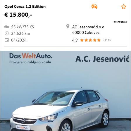
Opel Corsa 1,2 Edition
€ 15.800,-
11173/12485
55 kW/75 KS
AC Jesenović d.o.o.
40000 Cakovec
24.626 km
04/2024
4,9
(512)