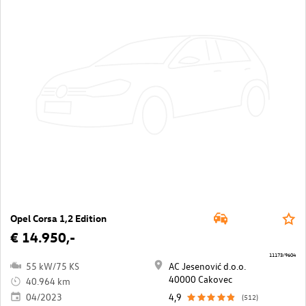
Opel Corsa 1,2 Edition
€ 14.950,-
11173/9604
55 kW/75 KS
AC Jesenović d.o.o.
40000 Cakovec
40.964 km
04/2023
4,9
(512)