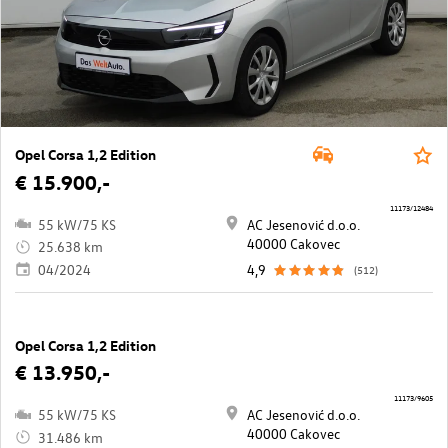
Opel Corsa 1,2 Edition
€ 15.900,-
11173/12484
55 kW/75 KS
AC Jesenović d.o.o.
40000 Cakovec
25.638 km
04/2024
4,9
(512)
Opel Corsa 1,2 Edition
€ 13.950,-
11173/9605
55 kW/75 KS
AC Jesenović d.o.o.
40000 Cakovec
31.486 km