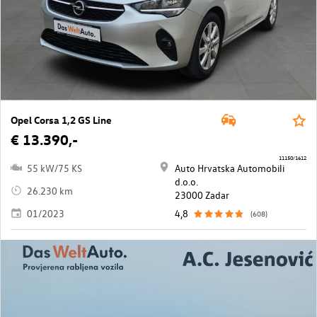
Opel Corsa 1,2 GS Line
€ 13.390,-
11150/1612
55 kW/75 KS
Auto Hrvatska Automobili
d.o.o.
26.230 km
23000 Zadar
01/2023
4,8
(608)