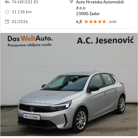
74 kW/101 KS
Auto Hrvatska Automobili
d.o.o.
31.136 km
23000 Zadar
01/2024
4,8
(608)