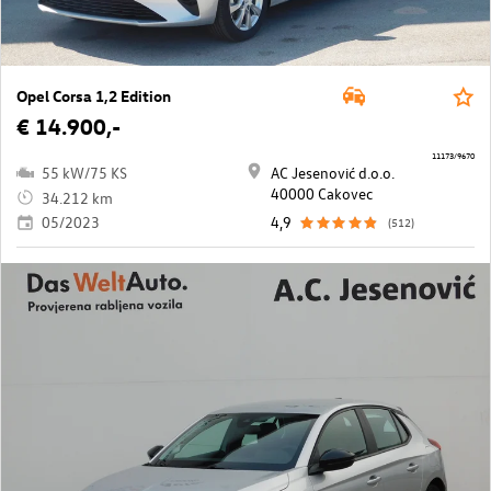
Opel Corsa 1,2 Edition
€ 14.900,-
11173/9670
55 kW/75 KS
AC Jesenović d.o.o.
40000 Cakovec
34.212 km
05/2023
4,9
(512)