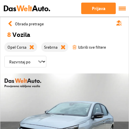
Das
Welt
Auto.
Prijava
Obrada pretrage
8
Vozila
Opel Corsa
Srebrna
Izbriši sve filtere