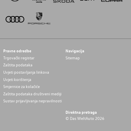
Pravne odredbe
Navigacija
Trgovački registar
Sitemap
Zaštita podataka
Uvjeti postavljanja linkova
Uvjeti korištenja
Smjernice za kolačiće
Zaštita podataka društveni mediji
Sustav prijavljivanja nepravilnosti
Direktna pretraga
© Das WeltAuto 2026