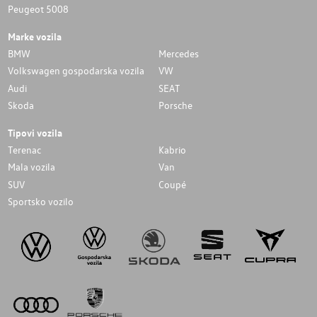
Peugeot 5008
Marke vozila
BMW
Mercedes
Volkswagen gospodarska vozila
VW
Audi
SEAT
Skoda
Porsche
Tipovi vozila
Terenac
Kabrio
Mala vozila
Van
SUV
Coupé
Sportsko vozilo