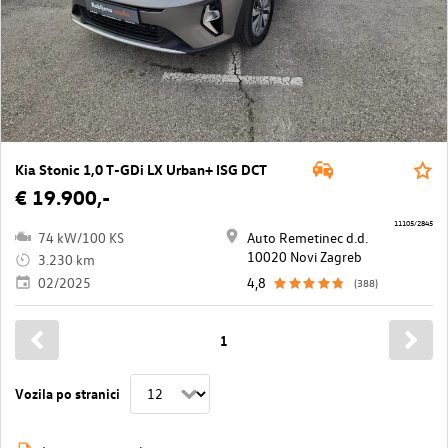
Kia Stonic 1,0 T-GDi LX Urban+ ISG DCT
€ 19.900,-
11105/2845
74 kW/100 KS
Auto Remetinec d.d.
10020 Novi Zagreb
3.230 km
02/2025
4,8
(388)
1
Vozila po stranici