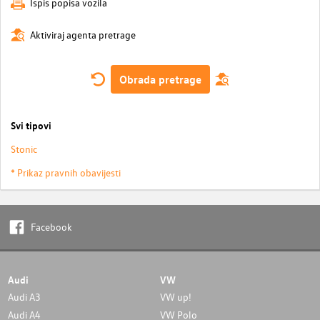
Ispis popisa vozila
Aktiviraj agenta pretrage
Obrada pretrage
Svi tipovi
Stonic
* Prikaz pravnih obavijesti
Facebook
Audi
VW
Audi A3
VW up!
Audi A4
VW Polo