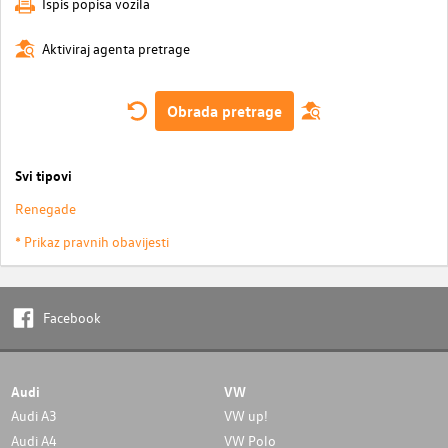
Ispis popisa vozila
Aktiviraj agenta pretrage
Obrada pretrage
Svi tipovi
Renegade
* Prikaz pravnih obavijesti
Facebook
Audi
VW
Audi A3
VW up!
Audi A4
VW Polo