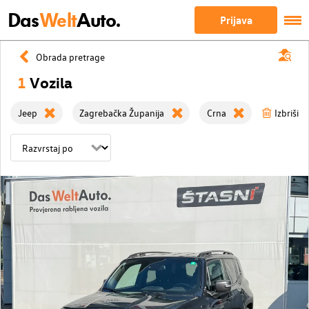
Das
Welt
Auto.
Prijava
Obrada pretrage
1
Vozila
Jeep
Zagrebačka Županija
Crna
Izbriši s