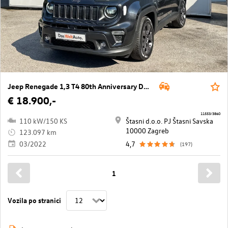
Jeep Renegade 1,3 T4 80th Anniversary DDCT
€ 18.900,-
11553/3860
110 kW/150 KS
Štasni d.o.o. PJ Štasni Savska
10000 Zagreb
123.097 km
03/2022
4,7
(197)
1
Vozila po stranici