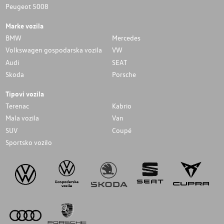
Peugeot 5008
Marke vozila
BMW
Mercedes
Volkswagen gospodarska vozila
VW
Audi
SEAT
Skoda
Porsche
Tipovi vozila
Terenac
Kabrio
Mala vozila
Van
SUV
Coupé
Sportsko vozilo