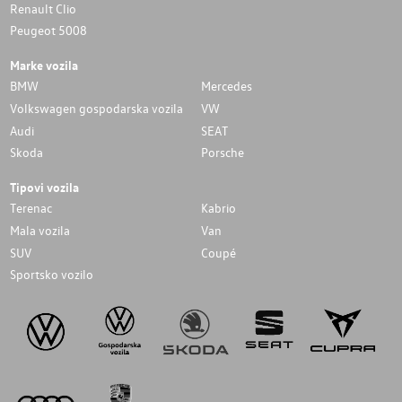
Renault Clio
Peugeot 5008
Marke vozila
BMW
Mercedes
Volkswagen gospodarska vozila
VW
Audi
SEAT
Skoda
Porsche
Tipovi vozila
Terenac
Kabrio
Mala vozila
Van
SUV
Coupé
Sportsko vozilo