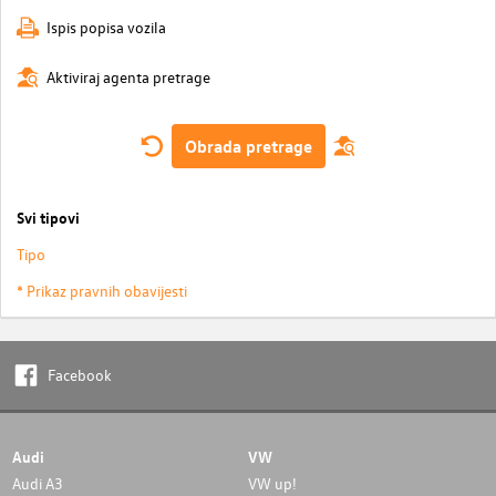
Ispis popisa vozila
Aktiviraj agenta pretrage
Obrada pretrage
Svi tipovi
Tipo
* Prikaz pravnih obavijesti
Facebook
Audi
VW
Audi A3
VW up!