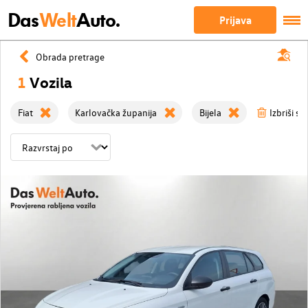
Das
Welt
Auto.
Prijava
Obrada pretrage
1
Vozila
Fiat
Karlovačka županija
Bijela
Izbriši sv