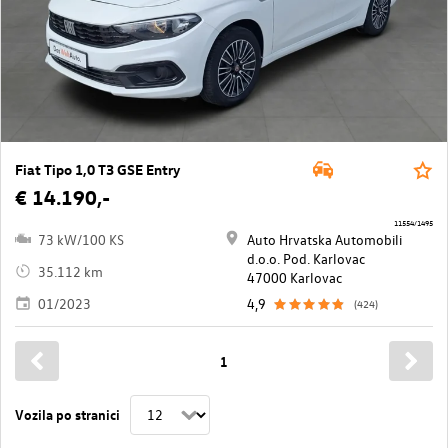
Fiat Tipo 1,0 T3 GSE Entry
€ 14.190,-
11554/1495
73 kW/100 KS
Auto Hrvatska Automobili
d.o.o. Pod. Karlovac
35.112 km
47000 Karlovac
01/2023
4,9
(424)
1
Vozila po stranici