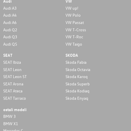
Audi
VW
Audi A3
VW up!
Audi A4
VW Polo
Audi A6
VW Passat
Audi Q2
VW T-Cross
Audi Q3
VW T-Roc
Audi Q5
VW Taigo
SEAT
SKODA
SEAT Ibiza
Skoda Fabia
SEAT Leon
Skoda Octavia
SEAT Leon ST
Skoda Karoq
SEAT Arona
Skoda Superb
SEAT Ateca
Skoda Kodiaq
SEAT Tarraco
Skoda Enyaq
ostali modeli
BMW 3
BMW X1
Mercedes C