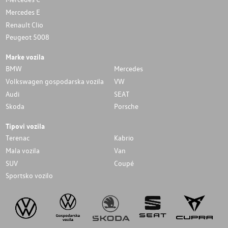
Mercedes E
Renault Clio
Peugeot 5008
Marke vozila
BMW
Mercedes
Volkswagen gospodarska vozila
VW
Audi
SEAT
Skoda
Porsche
Tipovi vozila
Terenac
Kabrio
Mala vozila
Van
SUV
Coupé
Sportsko vozilo