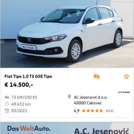
Fiat Tipo 1,0 T3 GSE Tipo
€ 14.500,-
11173/8408
73 kW/100 KS
AC Jesenović d.o.o.
40000 Cakovec
49.432 km
03/2022
4,9
(513)