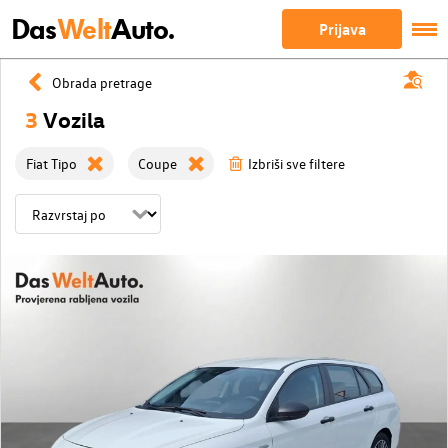
Das
Welt
Auto.
Prijava
Obrada pretrage
3
Vozila
Fiat Tipo
Coupe
Izbriši sve filtere