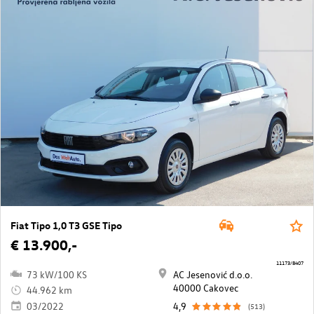
Fiat Tipo 1,0 T3 GSE Tipo
€ 13.900,-
11173/8407
73 kW/100 KS
AC Jesenović d.o.o.
40000 Cakovec
44.962 km
03/2022
4,9
(513)