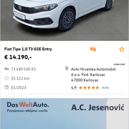
Fiat Tipo 1,0 T3 GSE Entry
€ 14.190,-
11554/1495
73 kW/100 KS
Auto Hrvatska Automobili
d.o.o. Pod. Karlovac
35.112 km
47000 Karlovac
01/2023
4,9
(424)