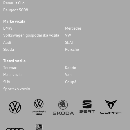
Renault Clio
Peugeot 5008
Marke vozila
BMW
Mercedes
Volkswagen gospodarska vozila
VW
Audi
SEAT
Skoda
Porsche
Tipovi vozila
Terenac
Kabrio
Mala vozila
Van
SUV
Coupé
Sportsko vozilo