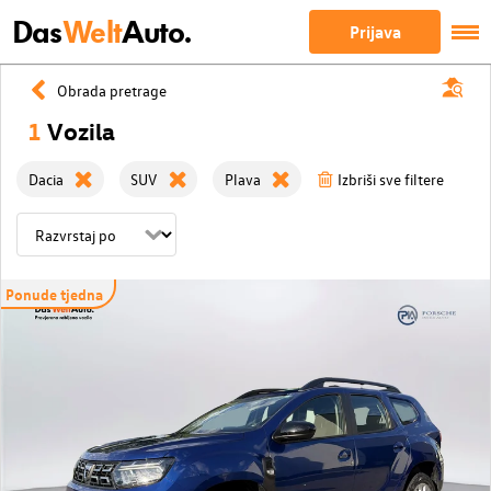
Das
Welt
Auto.
Prijava
Obrada pretrage
1
Vozila
Dacia
SUV
Plava
Izbriši sve filtere
Ponude tjedna