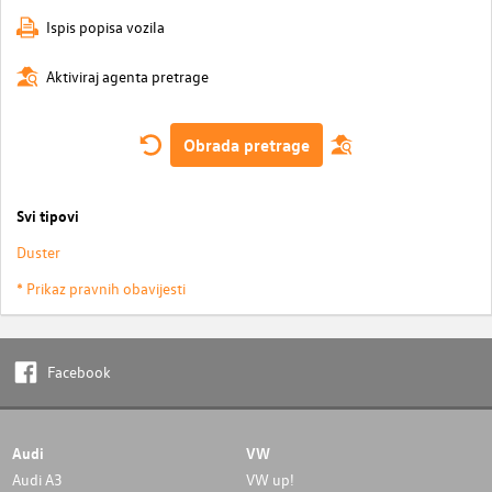
Ispis popisa vozila
Aktiviraj agenta pretrage
Obrada pretrage
Svi tipovi
Duster
* Prikaz pravnih obavijesti
Facebook
Audi
VW
Audi A3
VW up!