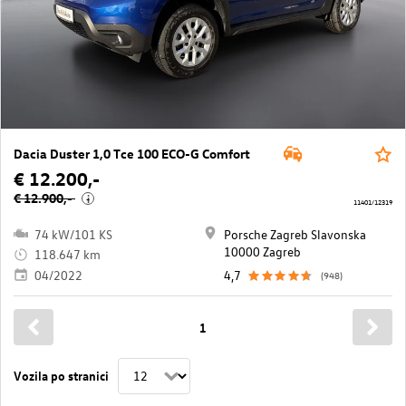
Dacia Duster 1,0 Tce 100 ECO-G Comfort
€ 12.200,-
€ 12.900,-
i
11401/12319
74 kW/101 KS
Porsche Zagreb Slavonska
10000 Zagreb
118.647 km
04/2022
4,7
(948)
1
Vozila po stranici