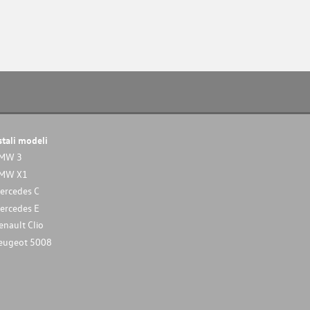
stali modeli
MW 3
MW X1
ercedes C
ercedes E
enault Clio
eugeot 5008