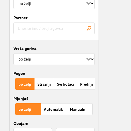
Partner
Vrsta goriva
Pogon
po želji
Stražnji
Svi kotači
Prednji
Mjenjač
po želji
Automatik
Manualni
Obujam