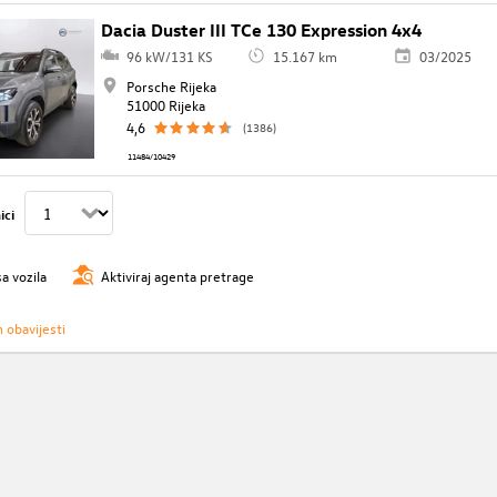
Dacia Duster III TCe 130 Expression 4x4
96 kW/131 KS
15.167 km
03/2025
Porsche Rijeka
51000 Rijeka
4,6
(1386)
11484/10429
ici
sa vozila
Aktiviraj agenta pretrage
h obavijesti