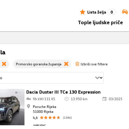
Lista želja
0
Tople ljudske priče
la
Primorsko goranska županija
Izbriši sve filtere
Dacia Duster III TCe 130 Expression
96 kW/131 KS
13.950 km
03/2025
Porsche Rijeka
51000 Rijeka
4,6
(1386)
11484/10167