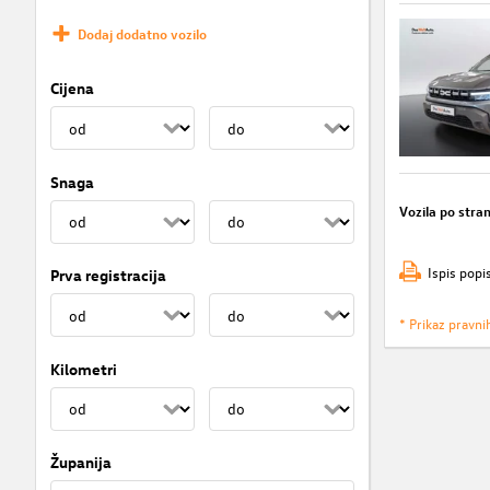
Dodaj dodatno vozilo
Cijena
Snaga
Vozila po stran
Ispis popi
Prva registracija
* Prikaz pravni
Kilometri
Županija