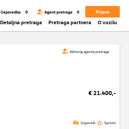
Prijava
Usporedba
0
Agent pretrage
0
Detaljna pretraga
Pretraga partnera
O vozilu
Aktiviraj agenta pretrage
€ 21.400,-
Usporedi
Spremi