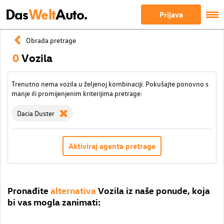
Das
Welt
Auto.
Prijava
Obrada pretrage
0
Vozila
Trenutno nema vozila u željenoj kombinaciji. Pokušajte ponovno s
manje ili promijenjenim kriterijima pretrage:
Dacia Duster
Aktiviraj agenta pretrage
Pronađite
alternativa
Vozila iz naše ponude, koja
bi vas mogla zanimati: