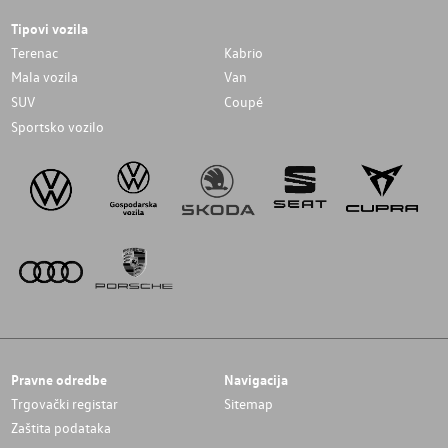
Tipovi vozila
Terenac
Kabrio
Mala vozila
Van
SUV
Coupé
Sportsko vozilo
Pravne odredbe
Navigacija
Trgovački registar
Sitemap
Zaštita podataka