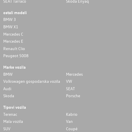
SEAT Tarraco
Skoda Enyaq
ostali modeli
BMW 3
BMW X1
Mercedes C
Mercedes E
Renault Clio
Peugeot 5008
Marke vozila
BMW
Mercedes
Volkswagen gospodarska vozila
VW
Audi
SEAT
Skoda
Porsche
Tipovi vozila
Terenac
Kabrio
Mala vozila
Van
SUV
Coupé