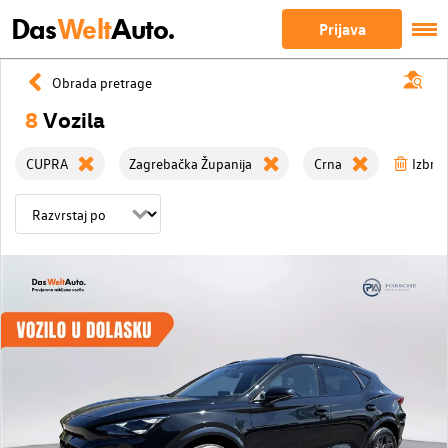
Das
Welt
Auto.
Prijava
Obrada pretrage
8
Vozila
CUPRA
Zagrebačka Županija
Crna
Izbriši