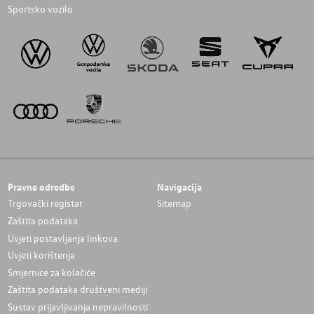
Sportsko vozilo
Pravne odredbe
Navigacija
Trgovački registar
Sitemap
Zaštita podataka
Uvjeti postavljanja linkova
Uvjeti korištenja
Smjernice za kolačiće
Zaštita podataka društveni mediji
Sustav prijavljivanja nepravilnosti