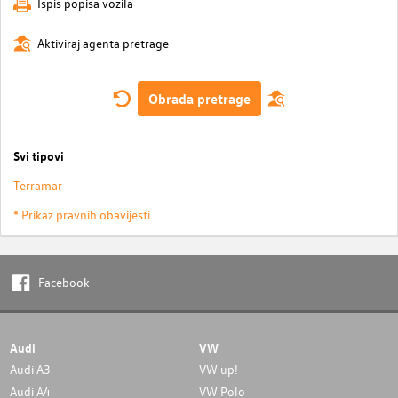
Ispis popisa vozila
Aktiviraj agenta pretrage
Obrada pretrage
Svi tipovi
Terramar
* Prikaz pravnih obavijesti
Facebook
Audi
VW
Audi A3
VW up!
Audi A4
VW Polo