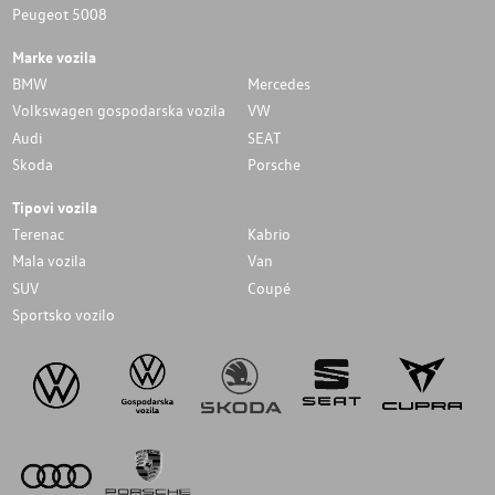
Peugeot 5008
Marke vozila
BMW
Mercedes
Volkswagen gospodarska vozila
VW
Audi
SEAT
Skoda
Porsche
Tipovi vozila
Terenac
Kabrio
Mala vozila
Van
SUV
Coupé
Sportsko vozilo