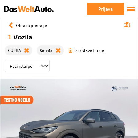
Das
Welt
Auto.
Prijava
Obrada pretrage
1
Vozila
CUPRA
Smeđa
Izbriši sve filtere