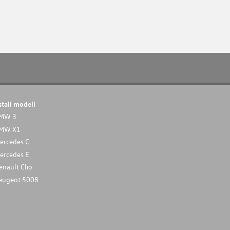
stali modeli
MW 3
MW X1
ercedes C
ercedes E
enault Clio
eugeot 5008