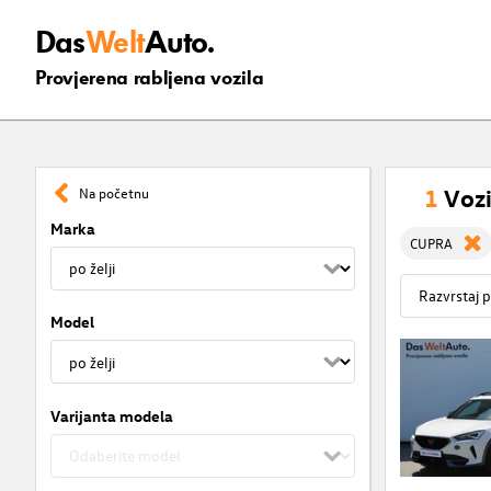
Das
Welt
Auto.
Provjerena rabljena vozila
1
Vozi
Na početnu
Marka
CUPRA
Model
Varijanta modela