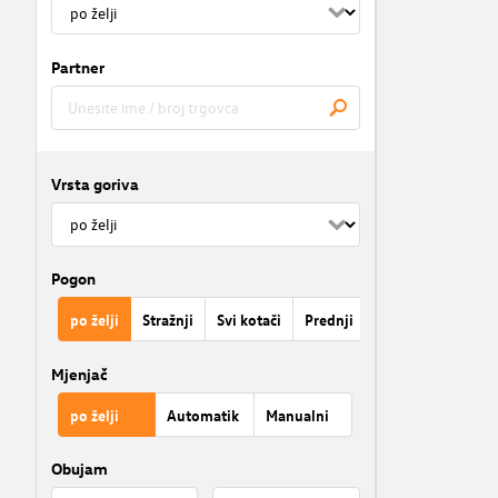
Partner
Vrsta goriva
Pogon
po želji
Stražnji
Svi kotači
Prednji
Mjenjač
po želji
Automatik
Manualni
Obujam