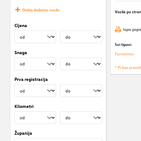
Dodaj dodatno vozilo
Vozila po stran
Cijena
Ispis popi
Svi tipovi
Snaga
Formentor
* Prikaz pravni
Prva registracija
Kilometri
Županija