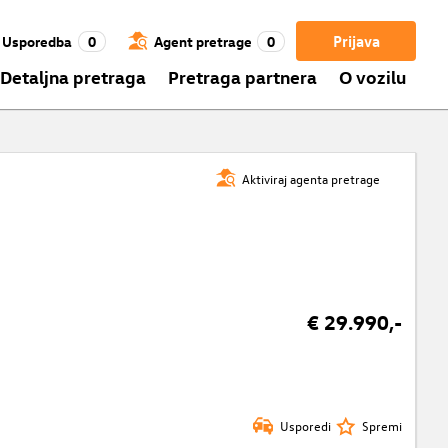
Prijava
Usporedba
0
Agent pretrage
0
Detaljna pretraga
Pretraga partnera
O vozilu
Aktiviraj agenta pretrage
€ 29.990,-
Usporedi
Spremi