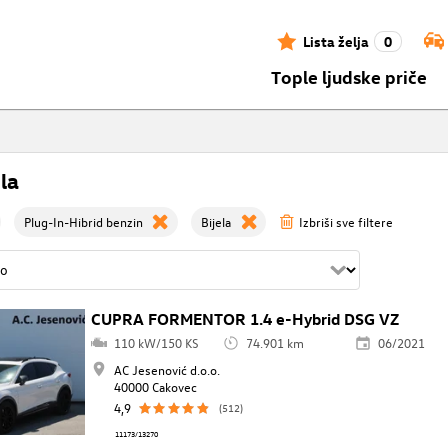
Lista želja
0
Tople ljudske priče
la
Plug-In-Hibrid benzin
Bijela
Izbriši sve filtere
CUPRA FORMENTOR 1.4 e-Hybrid DSG VZ
110 kW/150 KS
74.901 km
06/2021
AC Jesenović d.o.o.
40000 Cakovec
4,9
(512)
11173/13270