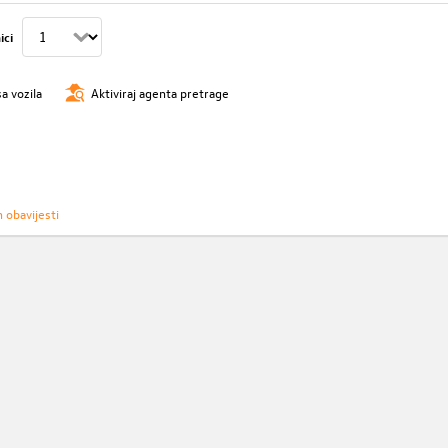
ici
sa vozila
Aktiviraj agenta pretrage
h obavijesti