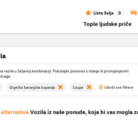
Lista želja
0
Tople ljudske priče
la
 vozila u željenoj kombinaciji. Pokušajte ponovno s manje ili promijenjenim
etrage:
Osječko baranjska županija
Coupe
Izbriši sve filtere
alternativa
Vozila iz naše ponude, koja bi vas mogla z