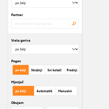
Partner
Vrsta goriva
Pogon
po želji
Stražnji
Svi kotači
Prednji
Mjenjač
po želji
Automatik
Manualni
Obujam