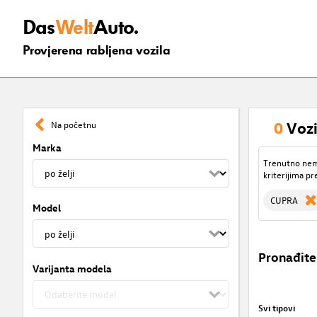
Das
Welt
Auto.
Provjerena rabljena vozila
0
Vozi
Na početnu
Marka
Trenutno nema
kriterijima pr
CUPRA
Model
Pronađite
Varijanta modela
Svi tipovi