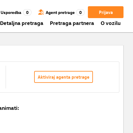
Prijava
Usporedba
0
Agent pretrage
0
Detaljna pretraga
Pretraga partnera
O vozilu
Aktiviraj agenta pretrage
animati: