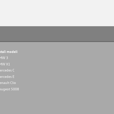
stali modeli
MW 3
MW X1
ercedes C
ercedes E
enault Clio
eugeot 5008