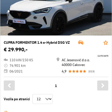
CUPRA FORMENTOR 1.4 e-Hybrid DSG VZ
€ 29.990,-
11173/13270
110 kW/150 KS
AC Jesenović d.o.o.
40000 Cakovec
74.901 km
06/2021
4,9
(513)
1
Vozila po stranici