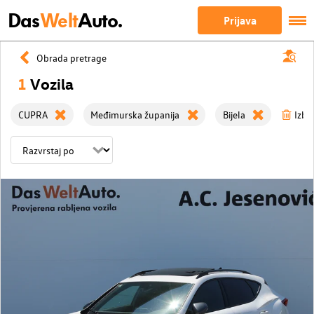
Das
Welt
Auto.
Prijava
Obrada pretrage
1
Vozila
CUPRA
Međimurska županija
Bijela
Izbri