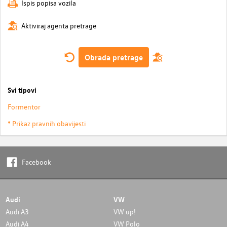
Ispis popisa vozila
Aktiviraj agenta pretrage
Obrada pretrage
Svi tipovi
Formentor
* Prikaz pravnih obavijesti
Facebook
Audi
VW
Audi A3
VW up!
Audi A4
VW Polo