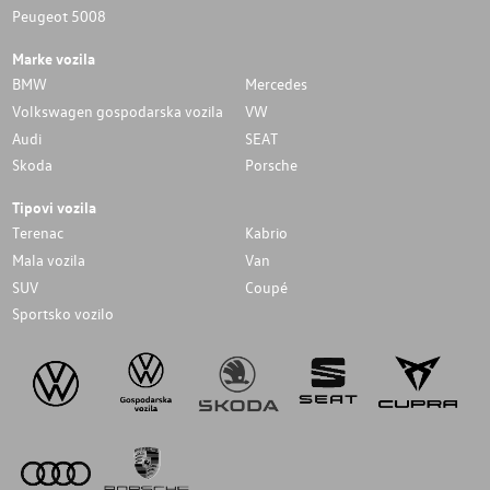
Peugeot 5008
Marke vozila
BMW
Mercedes
Volkswagen gospodarska vozila
VW
Audi
SEAT
Skoda
Porsche
Tipovi vozila
Terenac
Kabrio
Mala vozila
Van
SUV
Coupé
Sportsko vozilo