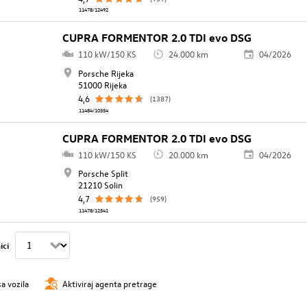
11478/12492
CUPRA FORMENTOR 2.0 TDI evo DSG
110 kW/150 KS
24.000 km
04/2026
Porsche Rijeka
51000 Rijeka
4,6
(1387)
11484/10354
CUPRA FORMENTOR 2.0 TDI evo DSG
110 kW/150 KS
20.000 km
04/2026
Porsche Split
21210 Solin
4,7
(959)
11478/12541
ici
sa vozila
Aktiviraj agenta pretrage