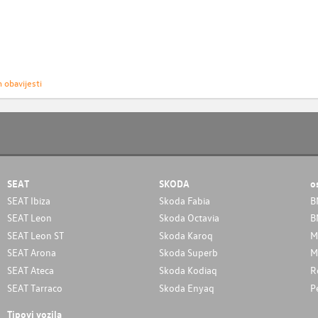
h obavijesti
SEAT
SKODA
o
SEAT Ibiza
Skoda Fabia
B
SEAT Leon
Skoda Octavia
B
SEAT Leon ST
Skoda Karoq
M
SEAT Arona
Skoda Superb
M
SEAT Ateca
Skoda Kodiaq
R
SEAT Tarraco
Skoda Enyaq
P
Tipovi vozila