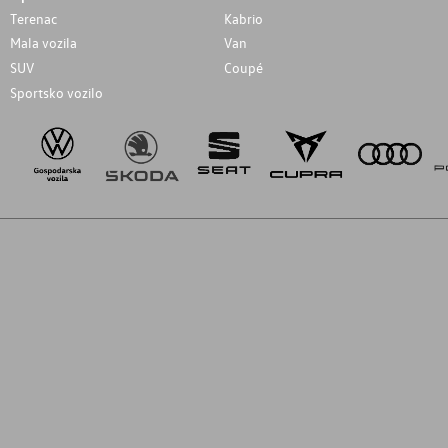
Terenac
Kabrio
Mala vozila
Van
SUV
Coupé
Sportsko vozilo