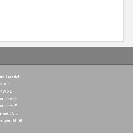
stali modeli
MW 3
MW X1
ercedes C
ercedes E
enault Clio
eugeot 5008