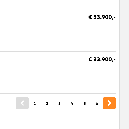
€ 33.900,-
€ 33.900,-
1
2
3
4
5
6