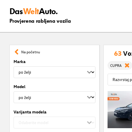
Das
Welt
Auto.
Provjerena rabljena vozila
63
Vo
Na početnu
Marka
CUPRA
Model
Varijanta modela