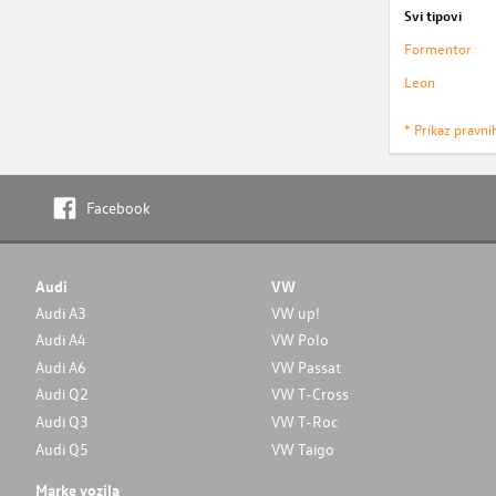
Svi tipovi
Formentor
Leon
* Prikaz pravni
Facebook
Audi
VW
Audi A3
VW up!
Audi A4
VW Polo
Audi A6
VW Passat
Audi Q2
VW T-Cross
Audi Q3
VW T-Roc
Audi Q5
VW Taigo
Marke vozila