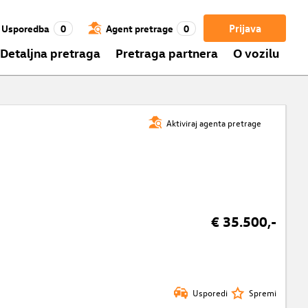
Prijava
Usporedba
0
Agent pretrage
0
Detaljna pretraga
Pretraga partnera
O vozilu
Aktiviraj agenta pretrage
€ 35.500,-
Usporedi
Spremi