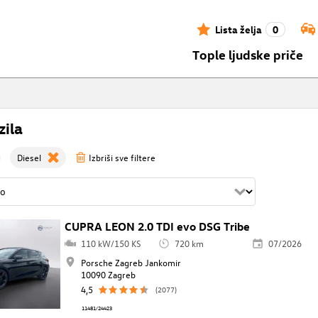
Lista želja
0
Tople ljudske priče
zila
Diesel
Izbriši sve filtere
CUPRA LEON 2.0 TDI evo DSG Tribe
110 kW/150 KS
720 km
07/2026
Porsche Zagreb Jankomir
10090 Zagreb
4,5
(2077)
11481/24423