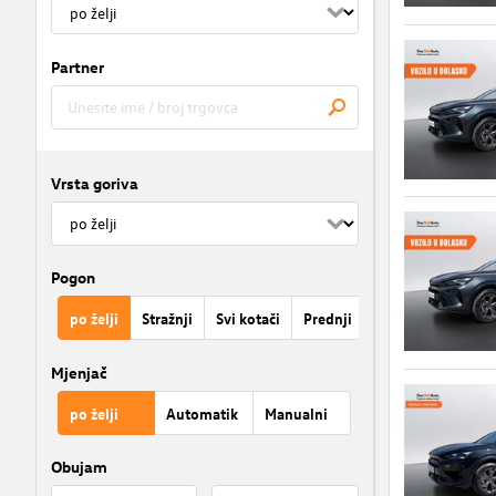
Partner
Vrsta goriva
Pogon
po želji
Stražnji
Svi kotači
Prednji
Mjenjač
po želji
Automatik
Manualni
Obujam