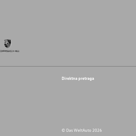
Direktna pretraga
© Das WeltAuto 2026