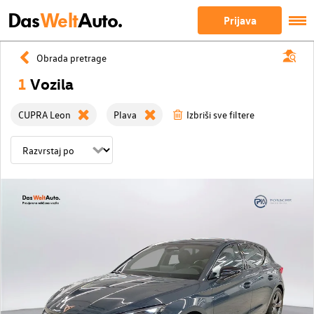
Das
Welt
Auto.
Prijava
Obrada pretrage
1
Vozila
CUPRA Leon
Plava
Izbriši sve filtere