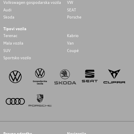
Volkswagen gospodarska vozila
VW
Audi
SEAT
Skoda
Porsche
Tipovi vozila
Terenac
Kabrio
Mala vozila
Van
SUV
Coupé
Sportsko vozilo
Pravne odredbe
Navigacija