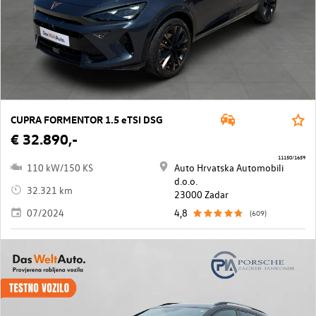
CUPRA FORMENTOR 1.5 eTSI DSG
€ 32.890,-
11150/1659
110 kW/150 KS
Auto Hrvatska Automobili
d.o.o.
32.321 km
23000 Zadar
07/2024
4,8
(609)