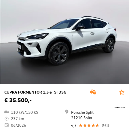
CUPRA FORMENTOR 1.5 eTSI DSG
€ 35.500,-
11478/12388
110 kW/150 KS
Porsche Split
21210 Solin
237 km
06/2026
4,7
(961)