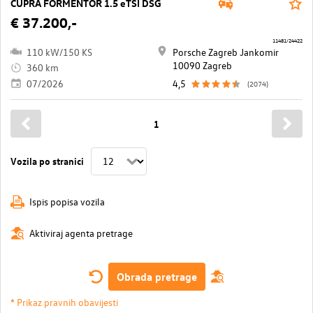
CUPRA FORMENTOR 1.5 eTSI DSG
€ 37.200,-
11481/24422
110 kW/150 KS
Porsche Zagreb Jankomir
10090 Zagreb
360 km
07/2026
4,5
(2074)
1
Vozila po stranici
Ispis popisa vozila
Aktiviraj agenta pretrage
Obrada pretrage
* Prikaz pravnih obavijesti