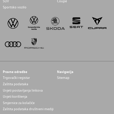
SUV
Coupé
Sportsko vozilo
Pravne odredbe
Navigacija
Trgovački registar
Sitemap
Zaštita podataka
Uvjeti postavljanja linkova
Uvjeti korištenja
Smjernice za kolačiće
Zaštita podataka društveni mediji