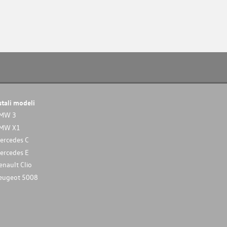
stali modeli
MW 3
MW X1
ercedes C
ercedes E
enault Clio
eugeot 5008