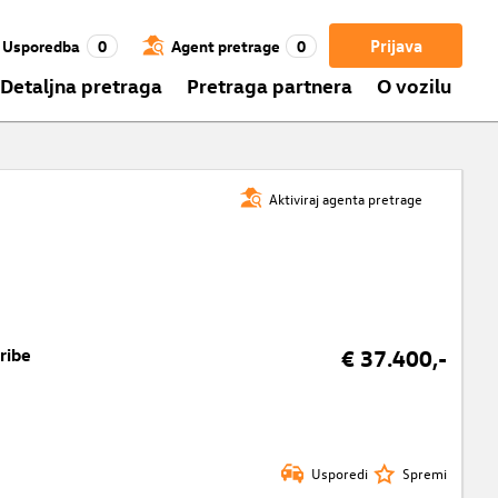
Prijava
Usporedba
0
Agent pretrage
0
Detaljna pretraga
Pretraga partnera
O vozilu
Aktiviraj agenta pretrage
ribe
€ 37.400,-
Usporedi
Spremi