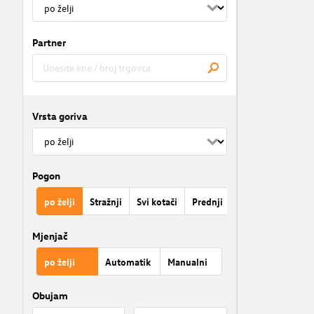
Partner
Vrsta goriva
Pogon
po želji
Stražnji
Svi kotači
Prednji
Mjenjač
po želji
Automatik
Manualni
Obujam