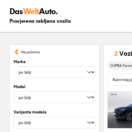
Das
Welt
Auto.
Provjerena rabljena vozila
2
Vozi
Na početnu
Marka
CUPRA Forme
Model
Varijanta modela