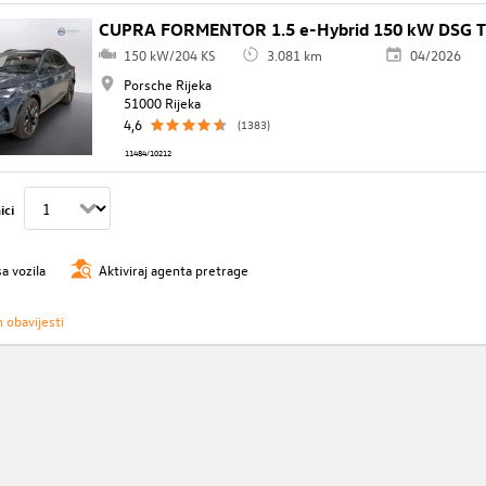
CUPRA FORMENTOR 1.5 e-Hybrid 150 kW DSG T
150 kW/204 KS
3.081 km
04/2026
Porsche Rijeka
51000 Rijeka
4,6
(1383)
11484/10212
ici
sa vozila
Aktiviraj agenta pretrage
h obavijesti