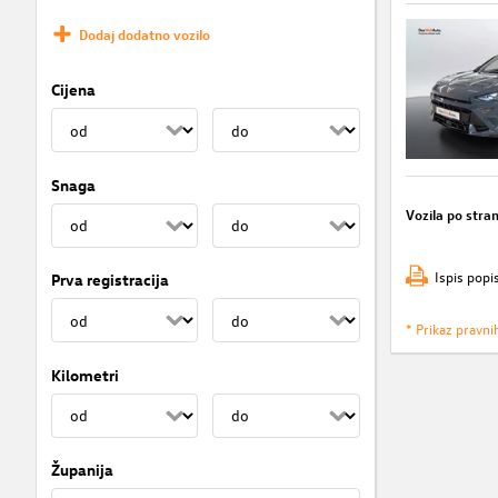
Dodaj dodatno vozilo
Cijena
Snaga
Vozila po stran
Ispis popi
Prva registracija
* Prikaz pravni
Kilometri
Županija