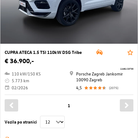
CUPRA ATECA 1.5 TSI 110kW DSG Tribe
€ 36.900,-
11481/23735
110 kW/150 KS
Porsche Zagreb Jankomir
10090 Zagreb
5.773 km
02/2026
4,5
(2075)
1
Vozila po stranici