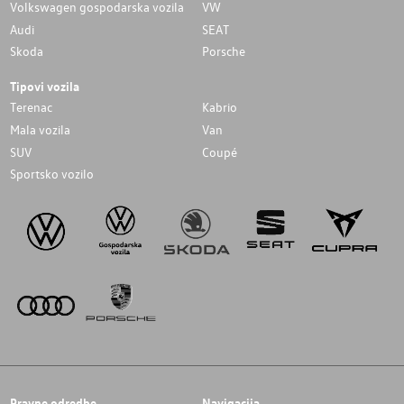
Volkswagen gospodarska vozila
VW
Audi
SEAT
Skoda
Porsche
Tipovi vozila
Terenac
Kabrio
Mala vozila
Van
SUV
Coupé
Sportsko vozilo
Pravne odredbe
Navigacija