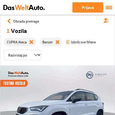
Das
Welt
Auto.
Prijava
Obrada pretrage
1
Vozila
CUPRA Ateca
Benzin
Izbriši sve filtere