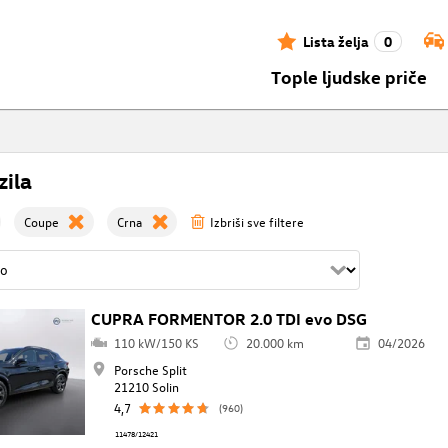
Lista želja
0
Tople ljudske priče
zila
Coupe
Crna
Izbriši sve filtere
CUPRA FORMENTOR 2.0 TDI evo DSG
110 kW/150 KS
20.000 km
04/2026
Porsche Split
21210 Solin
4,7
(960)
11478/12421