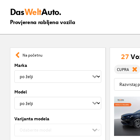
Das
Welt
Auto.
Provjerena rabljena vozila
27
Vo
Na početnu
Marka
CUPRA
Model
Varijanta modela