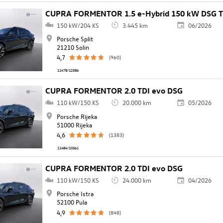
CUPRA FORMENTOR 1.5 e-Hybrid 150 kW DSG T
150 kW/204 KS
3.445 km
06/2026
Porsche Split
21210 Solin
4,7
(960)
11478/12386
CUPRA FORMENTOR 2.0 TDI evo DSG
110 kW/150 KS
20.000 km
05/2026
Porsche Rijeka
51000 Rijeka
4,6
(1383)
11484/10361
CUPRA FORMENTOR 2.0 TDI evo DSG
110 kW/150 KS
24.000 km
04/2026
Porsche Istra
52100 Pula
4,9
(848)