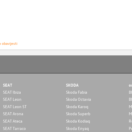
h obavijesti
SEAT
SKODA
o
SEAT Ibiza
Skoda Fabia
B
SEAT Leon
Skoda Octavia
B
SEAT Leon ST
Skoda Karoq
M
SEAT Arona
Skoda Superb
M
SEAT Ateca
Skoda Kodiaq
R
SEAT Tarraco
Skoda Enyaq
P