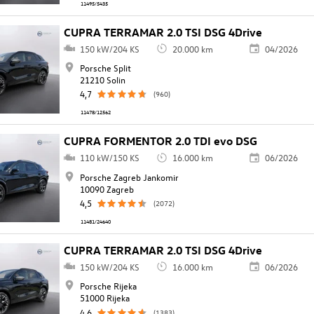
11495/5435
CUPRA TERRAMAR 2.0 TSI DSG 4Drive
150 kW/204 KS
20.000 km
04/2026
Porsche Split
21210 Solin
4,7
(960)
11478/12562
CUPRA FORMENTOR 2.0 TDI evo DSG
110 kW/150 KS
16.000 km
06/2026
Porsche Zagreb Jankomir
10090 Zagreb
4,5
(2072)
11481/24640
CUPRA TERRAMAR 2.0 TSI DSG 4Drive
150 kW/204 KS
16.000 km
06/2026
Porsche Rijeka
51000 Rijeka
4,6
(1383)