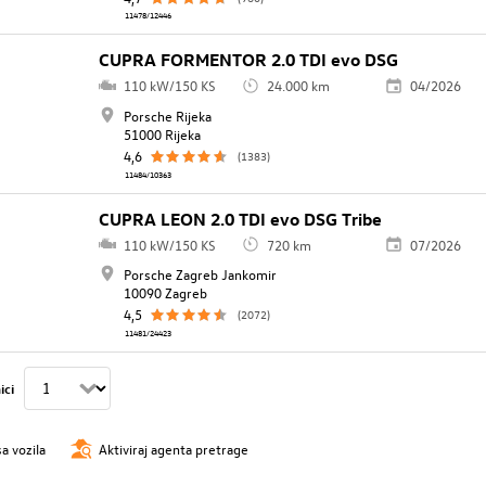
11478/12446
CUPRA FORMENTOR 2.0 TDI evo DSG
110 kW/150 KS
24.000 km
04/2026
Porsche Rijeka
51000 Rijeka
4,6
(1383)
11484/10363
CUPRA LEON 2.0 TDI evo DSG Tribe
110 kW/150 KS
720 km
07/2026
Porsche Zagreb Jankomir
10090 Zagreb
4,5
(2072)
11481/24423
ici
sa vozila
Aktiviraj agenta pretrage