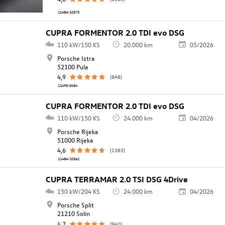
11484/10373
CUPRA FORMENTOR 2.0 TDI evo DSG
110 kW/150 KS
20.000 km
05/2026
Porsche Istra
52100 Pula
4,9
(848)
11495/5434
CUPRA FORMENTOR 2.0 TDI evo DSG
110 kW/150 KS
24.000 km
04/2026
Porsche Rijeka
51000 Rijeka
4,6
(1383)
11484/10362
CUPRA TERRAMAR 2.0 TSI DSG 4Drive
150 kW/204 KS
24.000 km
04/2026
Porsche Split
21210 Solin
4,7
(960)