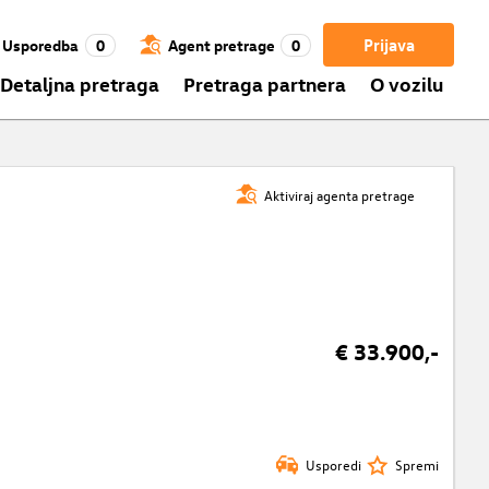
Prijava
Usporedba
0
Agent pretrage
0
Detaljna pretraga
Pretraga partnera
O vozilu
Aktiviraj agenta pretrage
€ 33.900,-
Usporedi
Spremi