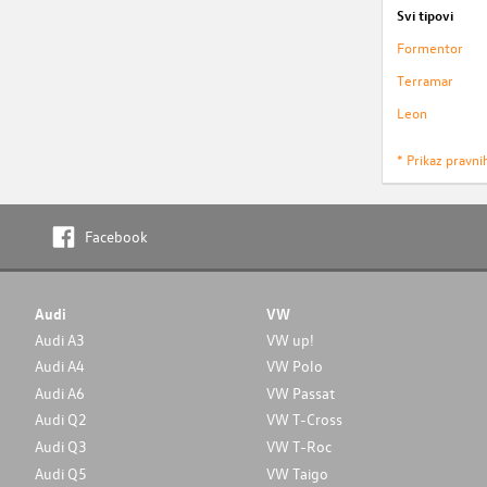
Svi tipovi
Formentor
Terramar
Leon
* Prikaz pravni
Facebook
Audi
VW
Audi A3
VW up!
Audi A4
VW Polo
Audi A6
VW Passat
Audi Q2
VW T-Cross
Audi Q3
VW T-Roc
Audi Q5
VW Taigo