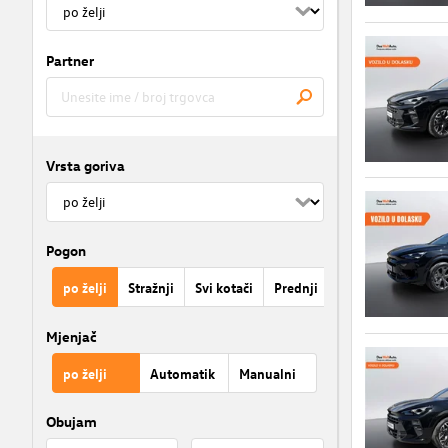
Partner
Vrsta goriva
Pogon
po želji
Stražnji
Svi kotači
Prednji
Mjenjač
po želji
Automatik
Manualni
Obujam