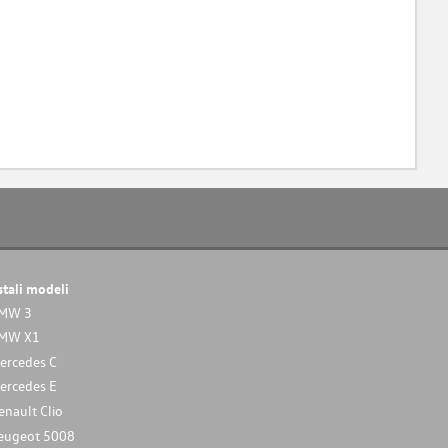
stali modeli
MW 3
MW X1
ercedes C
ercedes E
enault Clio
eugeot 5008