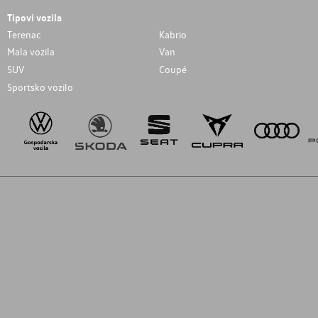
Tipovi vozila
Terenac
Kabrio
Mala vozila
Van
SUV
Coupé
Sportsko vozilo