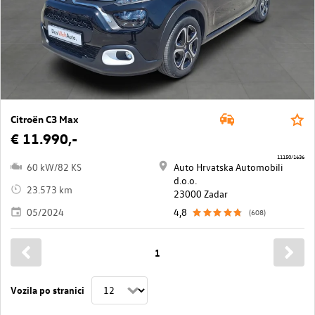
Citroën C3 Max
€ 11.990,-
11150/1636
60 kW/82 KS
Auto Hrvatska Automobili
d.o.o.
23.573 km
23000 Zadar
05/2024
4,8
(608)
1
Vozila po stranici