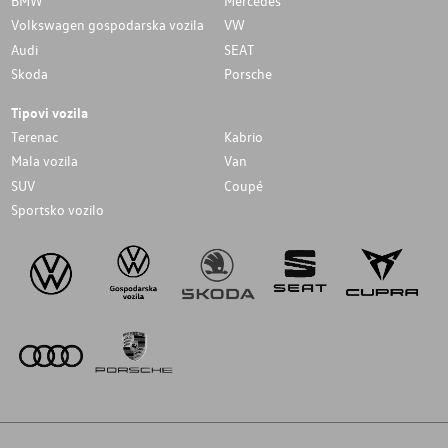
BMW
Mercedes
Volkswagen gospodarska vozila
VW
Audi
SEAT
Skoda
Porsche
Tipovi vozila
Terenac
Kabrio
Mala vozila
Van
SUV
Coupé
Sportsko vozilo