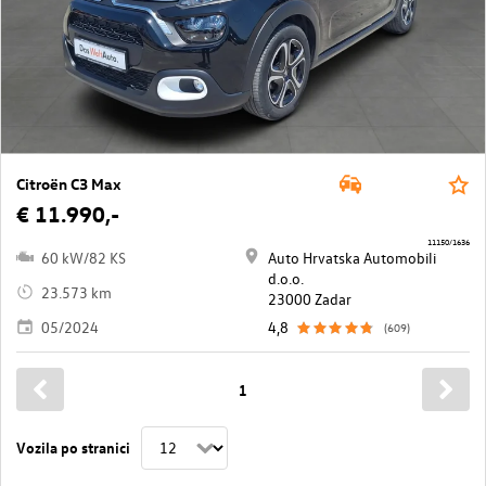
Citroën C3 Max
€ 11.990,-
11150/1636
60 kW/82 KS
Auto Hrvatska Automobili
d.o.o.
23.573 km
23000 Zadar
05/2024
4,8
(609)
1
Vozila po stranici