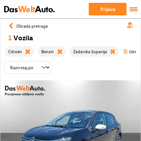
Das
Welt
Auto.
Prijava
Obrada pretrage
1
Vozila
Citroën
Benzin
Zadarska županija
Izbriši