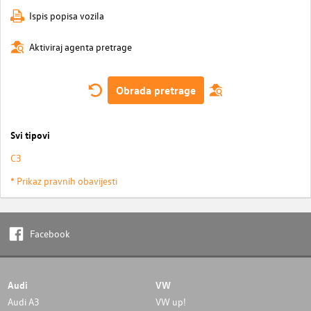
Ispis popisa vozila
Aktiviraj agenta pretrage
Obrada pretrage
Svi tipovi
C3
* Prikaz pravnih obavijesti
Facebook
Audi
VW
Audi A3
VW up!