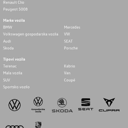
Renault Clio
Peugeot 5008
Marke vozila
BMW
Mercedes
Volkswagen gospodarska vozila
VW
Audi
SEAT
Skoda
Porsche
Tipovi vozila
Terenac
Kabrio
Mala vozila
Van
SUV
Coupé
Sportsko vozilo