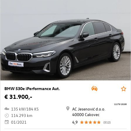
BMW 530e iPerformance Aut.
€ 31.900,-
11173/13150
135 kW/184 KS
AC Jesenović d.o.o.
40000 Cakovec
114.293 km
01/2021
4,9
(512)