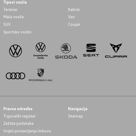
Tipovi vozila
Terenac
Kabrio
Mala vozila
Van
SUV
Coupé
Sportsko vozilo
Pravne odredbe
Navigacija
Trgovački registar
Sitemap
Zaštita podataka
Uvjeti postavljanja linkova