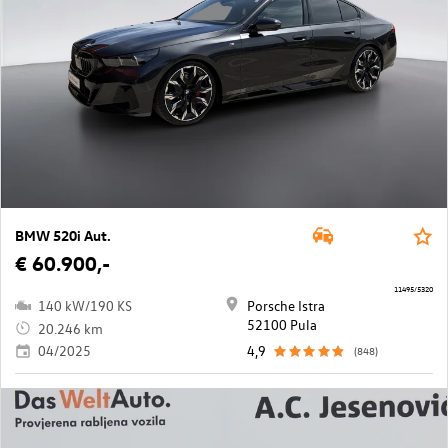
BMW 520i Aut.
€ 60.900,-
11495/5320
140 kW/190 KS
Porsche Istra
52100 Pula
20.246 km
04/2025
4,9
(848)