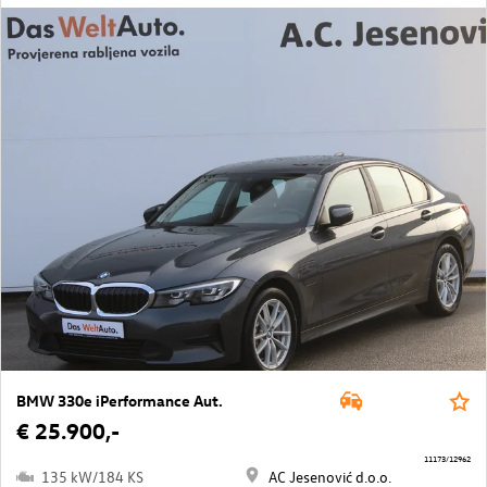
BMW 330e iPerformance Aut.
€ 25.900,-
11173/12962
135 kW/184 KS
AC Jesenović d.o.o.