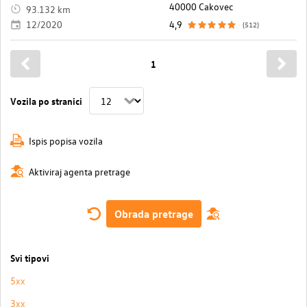
40000 Cakovec
93.132 km
12/2020
4,9
(512)
1
Vozila po stranici
Ispis popisa vozila
Aktiviraj agenta pretrage
Obrada pretrage
Svi tipovi
5xx
3xx