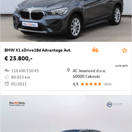
BMW X1 sDrive18d Advantage Aut.
€ 25.800,-
11173/13570
110 kW/150 KS
AC Jesenović d.o.o.
40000 Cakovec
80.053 km
05/2021
4,9
(512)