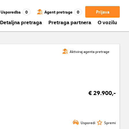
Prijava
Usporedba
0
Agent pretrage
0
Detaljna pretraga
Pretraga partnera
O vozilu
Aktiviraj agenta pretrage
€ 29.900,-
Usporedi
Spremi