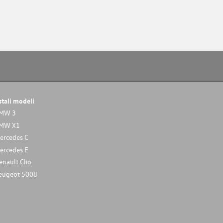
stali modeli
MW 3
MW X1
ercedes C
ercedes E
enault Clio
eugeot 5008