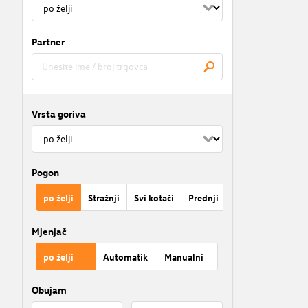
Partner
Vrsta goriva
Pogon
po želji
Stražnji
Svi kotači
Prednji
Mjenjač
po želji
Automatik
Manualni
Obujam