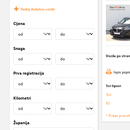
Dodaj dodatno vozilo
Cijena
Snaga
Vozila po stran
Ispis popi
Prva registracija
Svi tipovi
3xx
Kilometri
X1
* Prikaz pravni
Županija