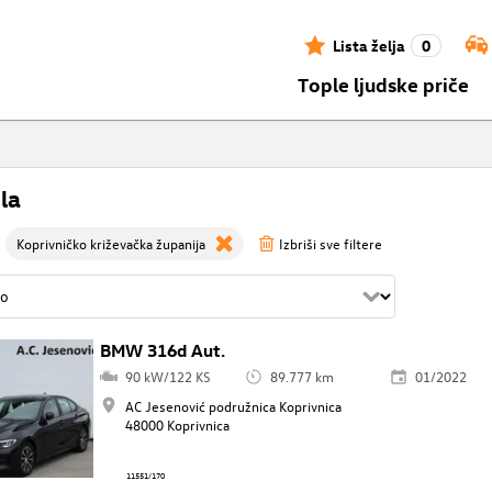
Lista želja
0
Tople ljudske priče
la
Koprivničko križevačka županija
Izbriši sve filtere
BMW 316d Aut.
90 kW/122 KS
89.777 km
01/2022
AC Jesenović podružnica Koprivnica
48000 Koprivnica
11551/170