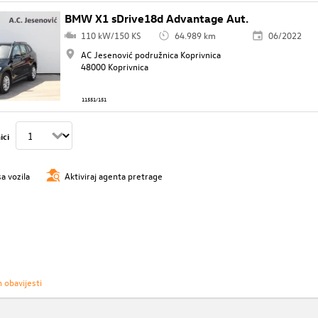
BMW X1 sDrive18d Advantage Aut.
110 kW/150 KS
64.989 km
06/2022
AC Jesenović podružnica Koprivnica
48000 Koprivnica
11551/151
ici
sa vozila
Aktiviraj agenta pretrage
h obavijesti