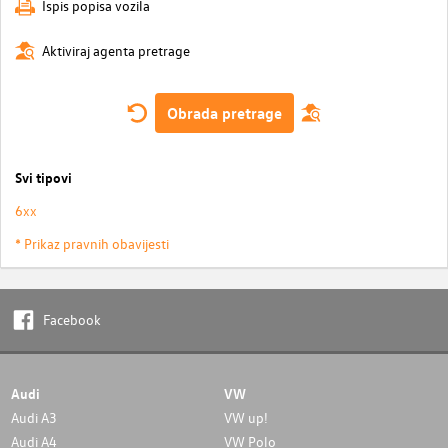
Ispis popisa vozila
Aktiviraj agenta pretrage
Obrada pretrage
Svi tipovi
6xx
* Prikaz pravnih obavijesti
Facebook
Audi
VW
Audi A3
VW up!
Audi A4
VW Polo