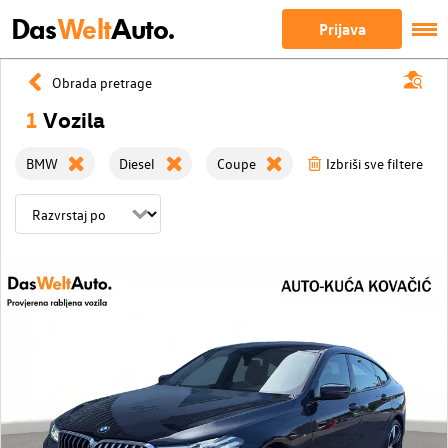
Das
Welt
Auto.
Prijava
Obrada pretrage
1
Vozila
BMW
Diesel
Coupe
Izbriši sve filtere