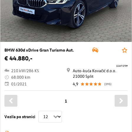
BMW 630d xDrive Gran Turismo Aut.
€ 44.880,-
11147/2739
210 kW/286 KS
Auto-kuća Kovačić d.o.o.
21000 Split
68.000 km
01/2021
4,9
(395)
1
Vozila po stranici