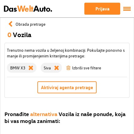
Das
Welt
Auto.
Prijava
Obrada pretrage
0
Vozila
Trenutno nema vozila u željenoj kombinaciji. Pokušajte ponovno s
manje ili promijenjenim kriterijima pretrage:
BMW X3
Siva
Izbriši sve filtere
Aktiviraj agenta pretrage
Pronađite
alternativa
Vozila iz naše ponude, koja
bi vas mogla zanimati: