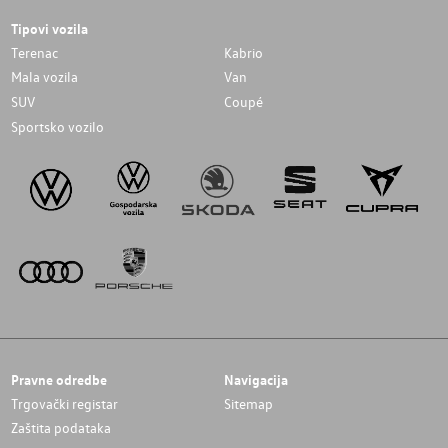
Tipovi vozila
Terenac
Kabrio
Mala vozila
Van
SUV
Coupé
Sportsko vozilo
Pravne odredbe
Navigacija
Trgovački registar
Sitemap
Zaštita podataka