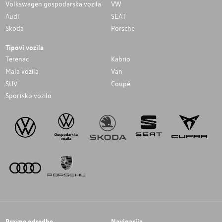
Volkswagen gospodarska vozila
VW
Audi
SEAT
Skoda
Porsche
Tipovi vozila
Terenac
Kabrio
Mala vozila
Van
SUV
Coupé
Sportsko vozilo
Pravne odredbe
Navigacija