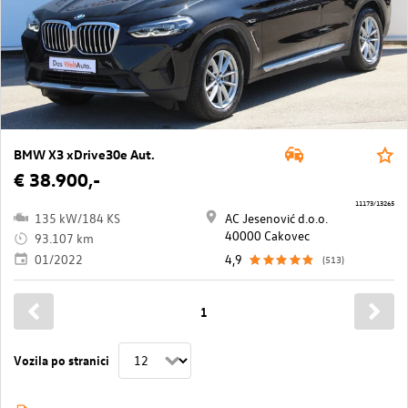
BMW X3 xDrive30e Aut.
€ 38.900,-
11173/13265
135 kW/184 KS
AC Jesenović d.o.o.
40000 Cakovec
93.107 km
01/2022
4,9
(513)
1
Vozila po stranici