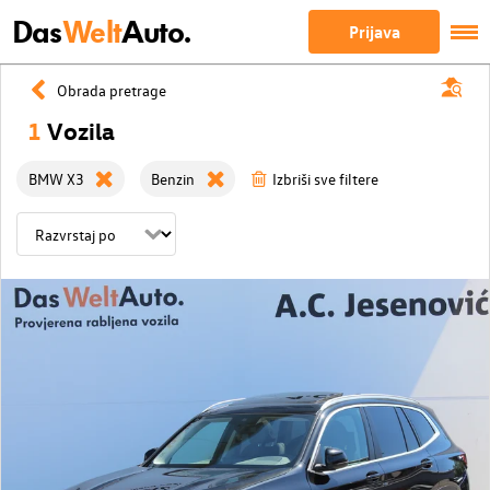
Das
Welt
Auto.
Prijava
Obrada pretrage
1
Vozila
BMW X3
Benzin
Izbriši sve filtere