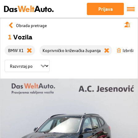
Das
Welt
Auto.
Prijava
Obrada pretrage
1
Vozila
BMW X1
Koprivničko križevačka županija
Izbriši s