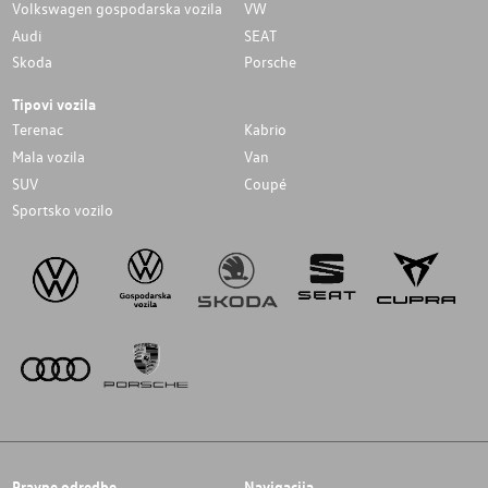
Volkswagen gospodarska vozila
VW
Audi
SEAT
Skoda
Porsche
Tipovi vozila
Terenac
Kabrio
Mala vozila
Van
SUV
Coupé
Sportsko vozilo
Pravne odredbe
Navigacija