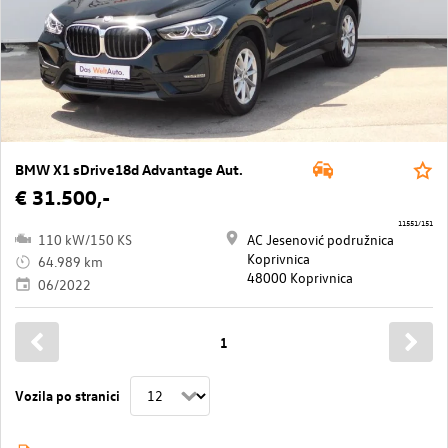
BMW X1 sDrive18d Advantage Aut.
€ 31.500,-
11551/151
110 kW/150 KS
AC Jesenović podružnica
Koprivnica
64.989 km
48000 Koprivnica
06/2022
1
Vozila po stranici