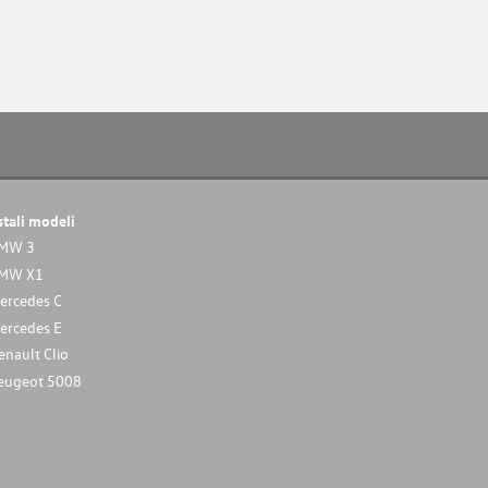
stali modeli
MW 3
MW X1
ercedes C
ercedes E
enault Clio
eugeot 5008