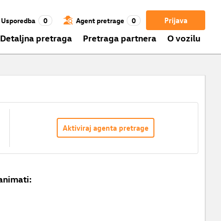
Prijava
Usporedba
0
Agent pretrage
0
Detaljna pretraga
Pretraga partnera
O vozilu
Aktiviraj agenta pretrage
animati: