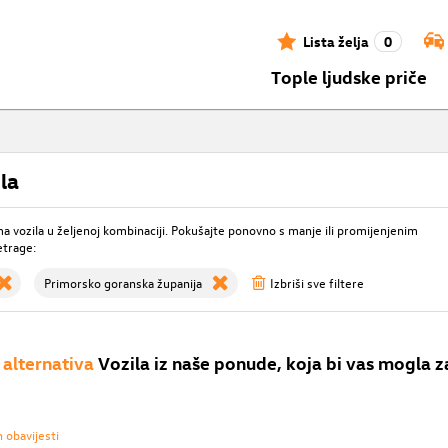
Lista želja
0
Tople ljudske priče
la
 vozila u željenoj kombinaciji. Pokušajte ponovno s manje ili promijenjenim
etrage:
Primorsko goranska županija
Izbriši sve filtere
alternativa
Vozila iz naše ponude, koja bi vas mogla z
h obavijesti