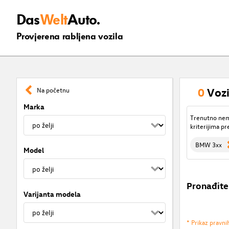
Das
Welt
Auto.
Provjerena rabljena vozila
0
Vozi
Na početnu
Marka
Trenutno nema
kriterijima pr
BMW 3xx
Model
Pronađite
Varijanta modela
* Prikaz pravni