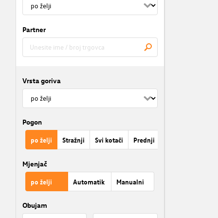
Partner
Vrsta goriva
Pogon
po želji
Stražnji
Svi kotači
Prednji
Mjenjač
po želji
Automatik
Manualni
Obujam