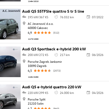
11484/10210
Audi Q5 55TFSIe quattro S tr S line
195 kW/367 KS
76.032 km
07/2022
AC Jesenović d.o.o.
40000 Cakovec
4,9
(512)
11173/13583
Audi Q3 Sportback e-hybrid 200 kW
200 kW/272 KS
217 km
06/2026
Porsche Zagreb Jankomir
10090 Zagreb
4,5
(2072)
11481/24382
Audi Q5 e-hybrid quattro 220 kW
220 kW/299 KS
24.000 km
04/2026
Porsche Split
21210 Solin
4,7
(960)