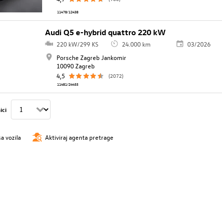
11478/12438
Audi Q5 e-hybrid quattro 220 kW
220 kW/299 KS
24.000 km
03/2026
Porsche Zagreb Jankomir
10090 Zagreb
4,5
(2072)
11481/24455
ici
sa vozila
Aktiviraj agenta pretrage