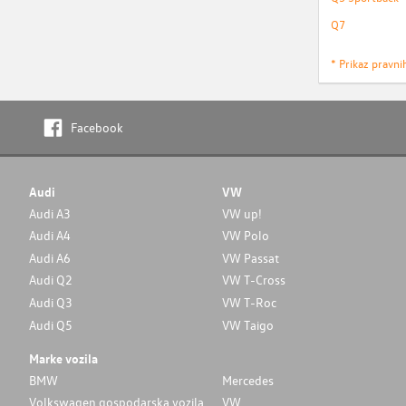
Q7
* Prikaz pravni
Facebook
Audi
VW
Audi A3
VW up!
Audi A4
VW Polo
Audi A6
VW Passat
Audi Q2
VW T-Cross
Audi Q3
VW T-Roc
Audi Q5
VW Taigo
Marke vozila
BMW
Mercedes
Volkswagen gospodarska vozila
VW