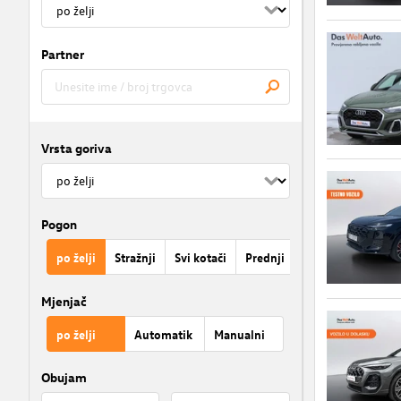
Partner
Vrsta goriva
Pogon
po želji
Stražnji
Svi kotači
Prednji
Mjenjač
po želji
Automatik
Manualni
Obujam