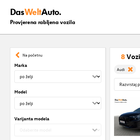
Das
Welt
Auto.
Provjerena rabljena vozila
8
Vozi
Na početnu
Marka
Audi
Model
Varijanta modela