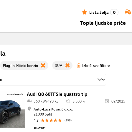
Lista želja
0
Tople ljudske priče
la
Plug-In-Hibrid benzin
SUV
Izbriši sve filtere
Audi Q8 60TFSIe quattro tip
360 kW/490 KS
8.500 km
09/2025
Auto-kuća Kovačić d.o.o.
21000 Split
4,9
(395)
11147/2659