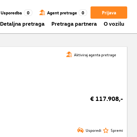
Prijava
Usporedba
0
Agent pretrage
0
Detaljna pretraga
Pretraga partnera
O vozilu
Aktiviraj agenta pretrage
€ 117.908,-
Usporedi
Spremi