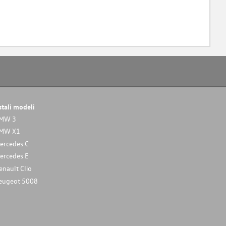
stali modeli
MW 3
MW X1
ercedes C
ercedes E
enault Clio
eugeot 5008