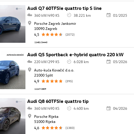
Audi Q7 60TFSIe quattro tip S line
360 kW/490 KS
38.221 km
01/2025
Porsche Zagreb Jankomir
10090 Zagreb
4,5
(2072)
11481/24440
Audi Q5 Sportback e-hybrid quattro 220 kW
220 kW/299 KS
6.028 km
05/2026
Auto-kuća Kovačić d.o.o.
21000 Split
4,9
(395)
11147/2809
Audi Q8 60TFSIe quattro tip
360 kW/490 KS
4.400 km
04/2026
Porsche Rijeka
51000 Rijeka
4,6
(1383)