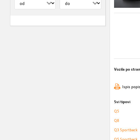
Vozila po stran
Ispis popi
Svi tipovi
Q5
Q8
Q3 Sportback
Q5 Sportback