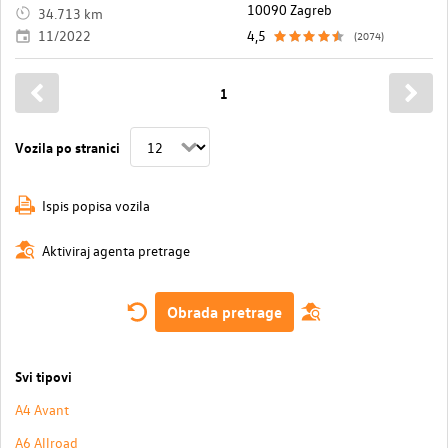
10090 Zagreb
34.713 km
11/2022
4,5
(2074)
1
Vozila po stranici
Ispis popisa vozila
Aktiviraj agenta pretrage
Obrada pretrage
Svi tipovi
A4 Avant
A6 Allroad