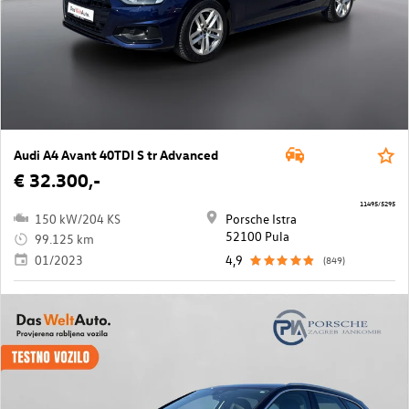
Audi A4 Avant 40TDI S tr Advanced
€ 32.300,-
11495/5295
150 kW/204 KS
Porsche Istra
52100 Pula
99.125 km
01/2023
4,9
(849)