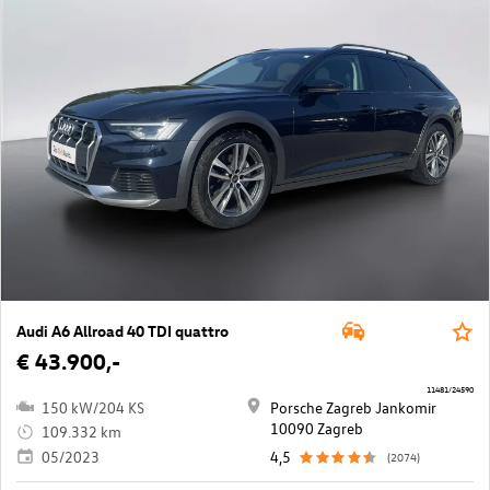
Audi A6 Allroad 40 TDI quattro
€ 43.900,-
11481/24590
150 kW/204 KS
Porsche Zagreb Jankomir
10090 Zagreb
109.332 km
05/2023
4,5
(2074)