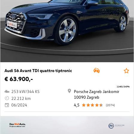
Audi S6 Avant TDI quattro tiptronic
€ 63.900,-
11481/24396
253 kW/344 KS
Porsche Zagreb Jankomir
10090 Zagreb
22.212 km
06/2024
4,5
(2074)