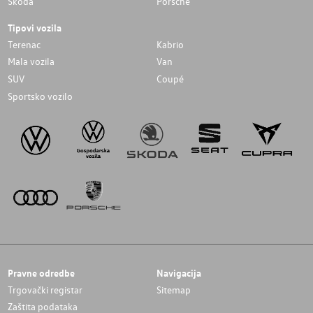
Skoda
Porsche
Tipovi vozila
Terenac
Kabrio
Mala vozila
Van
SUV
Coupé
Sportsko vozilo
Pravne odredbe
Navigacija
Trgovački registar
Sitemap
Zaštita podataka