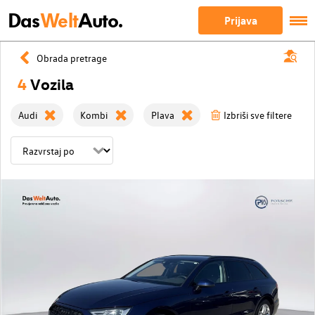
Das
Welt
Auto.
Prijava
Obrada pretrage
4
Vozila
Audi
Kombi
Plava
Izbriši sve filtere