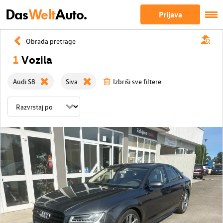
Das
Welt
Auto.
Prijava
Obrada pretrage
1
Vozila
Audi S8
Siva
Izbriši sve filtere