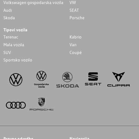
Volkswagen gospodarska vozila
VW
Audi
SEAT
Skoda
Porsche
Tipovi vozila
Terenac
Kabrio
Mala vozila
Van
SUV
Coupé
Sportsko vozilo
Pravne odredbe
Navigacija