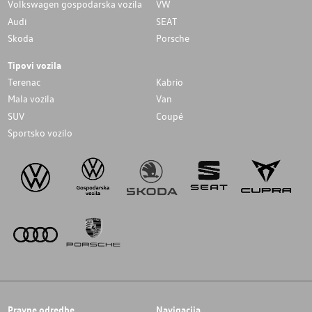
Volkswagen gospodarska vozila
VW
Audi
SEAT
Skoda
Porsche
Tipovi vozila
Terenac
Kabrio
Mala vozila
Van
SUV
Coupé
Sportsko vozilo
Pravne odredbe
Navigacija