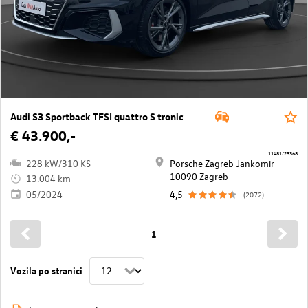
Audi S3 Sportback TFSI quattro S tronic
€ 43.900,-
11481/23368
228 kW/310 KS
Porsche Zagreb Jankomir
10090 Zagreb
13.004 km
05/2024
4,5
(2072)
1
Vozila po stranici