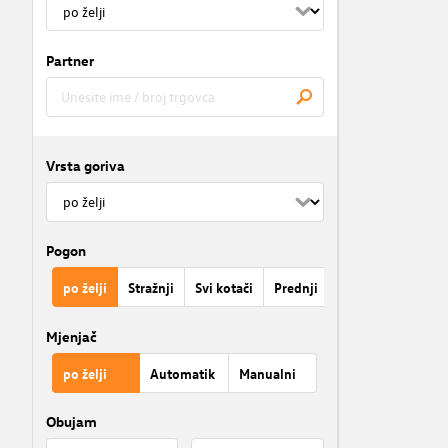
Partner
Vrsta goriva
Pogon
po želji
Stražnji
Svi kotači
Prednji
Mjenjač
po želji
Automatik
Manualni
Obujam