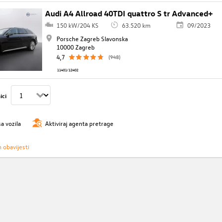
Audi A4 Allroad 40TDI quattro S tr Advanced+
150 kW/204 KS
63.520 km
09/2023
Porsche Zagreb Slavonska
10000 Zagreb
4,7
(948)
11401/12402
ici
sa vozila
Aktiviraj agenta pretrage
h obavijesti