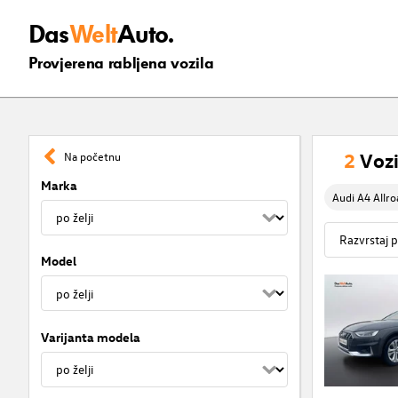
Das
Welt
Auto.
Provjerena rabljena vozila
2
Vozi
Na početnu
Marka
Audi A4 Allro
Model
Varijanta modela