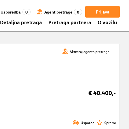
Prijava
Usporedba
0
Agent pretrage
0
Detaljna pretraga
Pretraga partnera
O vozilu
Aktiviraj agenta pretrage
€ 40.400,-
Usporedi
Spremi