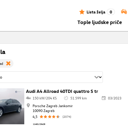
Lista želja
0
Tople ljudske priče
la
ad
Audi A4 Allroad 40TDI quattro S tr
150 kW/204 KS
51.599 km
03/2023
Porsche Zagreb Jankomir
10090 Zagreb
4,5
(2074)
11481/23628