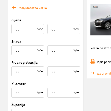
Dodaj dodatno vozilo
Cijena
Snaga
Vozila po stran
Ispis popi
Prva registracija
* Prikaz pravni
Kilometri
Županija