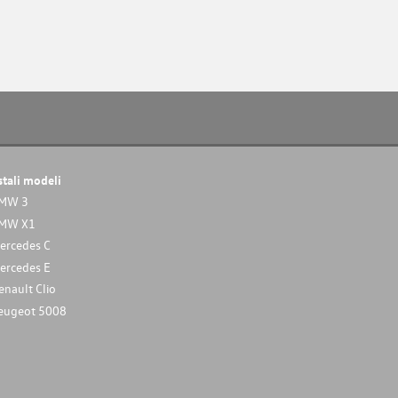
stali modeli
MW 3
MW X1
ercedes C
ercedes E
enault Clio
eugeot 5008