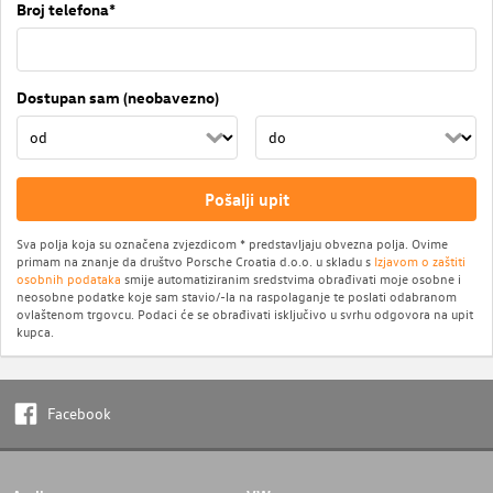
Broj telefona*
Dostupan sam (neobavezno)
Pošalji upit
Sva polja koja su označena zvjezdicom * predstavljaju obvezna polja. Ovime
primam na znanje da društvo Porsche Croatia d.o.o. u skladu s
Izjavom o zaštiti
osobnih podataka
smije automatiziranim sredstvima obrađivati moje osobne i
neosobne podatke koje sam stavio/-la na raspolaganje te poslati odabranom
ovlaštenom trgovcu. Podaci će se obrađivati isključivo u svrhu odgovora na upit
kupca.
Facebook