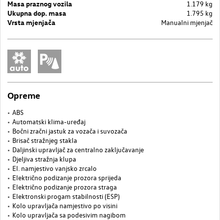
Masa praznog vozila
1.179 kg
Ukupna dop. masa
1.795 kg
Vrsta mjenjača
Manualni mjenjač
Opreme
ABS
Automatski klima-uređaj
Bočni zračni jastuk za vozača i suvozača
Brisač stražnjeg stakla
Daljinski upravljač za centralno zaključavanje
Djeljiva stražnja klupa
El. namjestivo vanjsko zrcalo
Električno podizanje prozora sprijeda
Električno podizanje prozora straga
Elektronski progam stabilnosti (ESP)
Kolo upravljača namjestivo po visini
Kolo upravljača sa podesivim nagibom