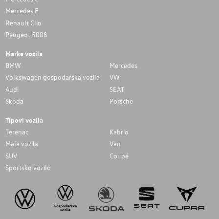
Mercedes E
Renault Clio
Peugeot 5008
Marke vozila
BMW
Mercedes
Volkswagen gospodarska vozila
VW
Audi
SEAT
Skoda
Porsche
Tipovi vozila
Terenac
Kabrio
Mala vozila
Van
SUV
Coupé
Sportsko vozilo