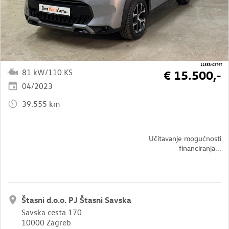
11553/03797
81 kW/110 KS
€ 15.500,-
04/2023
39.555 km
Učitavanje mogućnosti
financiranja...
Štasni d.o.o. PJ Štasni Savska
Savska cesta 170
10000 Zagreb