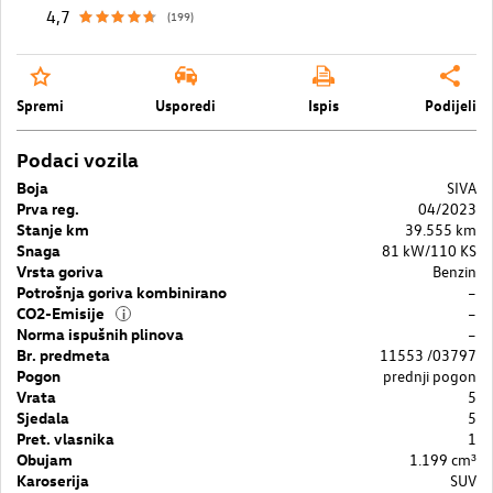
4,7
(199)
Spremi
Usporedi
Ispis
Podijeli
Podaci vozila
Boja
SIVA
Prva reg.
04/2023
Stanje km
39.555 km
Snaga
81 kW/110 KS
Vrsta goriva
Benzin
Potrošnja goriva kombinirano
–
CO2-Emisije
–
i
Norma ispušnih plinova
–
Br. predmeta
11553 /03797
Pogon
prednji pogon
Vrata
5
Sjedala
5
Pret. vlasnika
1
Obujam
1.199 cm³
Karoserija
SUV