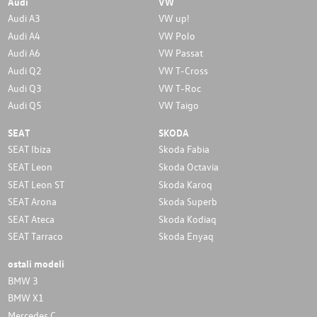
Audi
VW
Audi A3
VW up!
Audi A4
VW Polo
Audi A6
VW Passat
Audi Q2
VW T-Cross
Audi Q3
VW T-Roc
Audi Q5
VW Taigo
SEAT
SKODA
SEAT Ibiza
Skoda Fabia
SEAT Leon
Skoda Octavia
SEAT Leon ST
Skoda Karoq
SEAT Arona
Skoda Superb
SEAT Ateca
Skoda Kodiaq
SEAT Tarraco
Skoda Enyaq
ostali modeli
BMW 3
BMW X1
Mercedes C