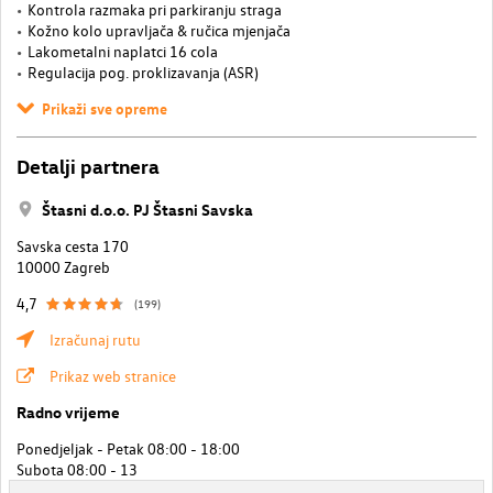
Kontrola razmaka pri parkiranju straga
Kožno kolo upravljača & ručica mjenjača
Lakometalni naplatci 16 cola
Regulacija pog. proklizavanja (ASR)
Prikaži sve opreme
Detalji partnera
Štasni d.o.o. PJ Štasni Savska
Savska cesta 170
10000 Zagreb
4,7
(199)
Izračunaj rutu
Prikaz web stranice
Radno vrijeme
Ponedjeljak - Petak 08:00 - 18:00
Subota 08:00 - 13