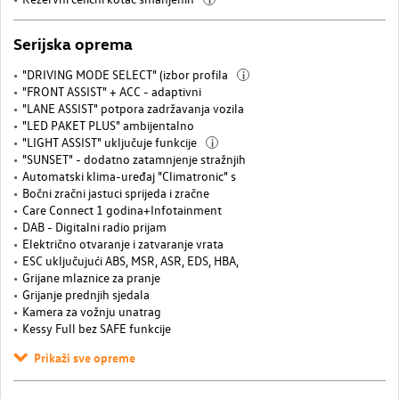
Serijska oprema
"DRIVING MODE SELECT" (izbor profila
i
"FRONT ASSIST" + ACC - adaptivni
"LANE ASSIST" potpora zadržavanja vozila
"LED PAKET PLUS" ambijentalno
"LIGHT ASSIST" uključuje funkcije
i
"SUNSET" - dodatno zatamnjenje stražnjih
Automatski klima-uređaj "Climatronic" s
Bočni zračni jastuci sprijeda i zračne
Care Connect 1 godina+Infotainment
DAB - Digitalni radio prijam
Električno otvaranje i zatvaranje vrata
ESC uključujući ABS, MSR, ASR, EDS, HBA,
Grijane mlaznice za pranje
Grijanje prednjih sjedala
Kamera za vožnju unatrag
Kessy Full bez SAFE funkcije
Prikaži sve opreme