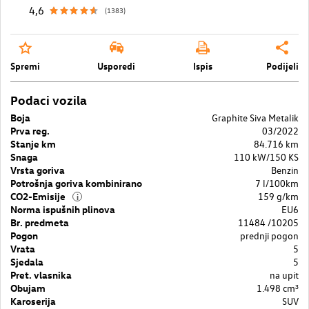
4,6
(1383)
Spremi
Usporedi
Ispis
Podijeli
Podaci vozila
Boja
Graphite Siva Metalik
Prva reg.
03/2022
Stanje km
84.716 km
Snaga
110 kW/150 KS
Vrsta goriva
Benzin
Potrošnja goriva kombinirano
7 l/100km
CO2-Emisije
159 g/km
i
Norma ispušnih plinova
EU6
Br. predmeta
11484 /10205
Pogon
prednji pogon
Vrata
5
Sjedala
5
Pret. vlasnika
na upit
Obujam
1.498 cm³
Karoserija
SUV