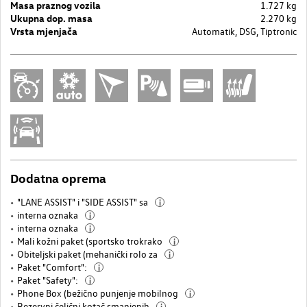
Masa praznog vozila
1.727 kg
Ukupna dop. masa
2.270 kg
Vrsta mjenjača
Automatik, DSG, Tiptronic
Dodatna oprema
"LANE ASSIST" i "SIDE ASSIST" sa
i
interna oznaka
i
interna oznaka
i
Mali kožni paket (sportsko trokrako
i
Obiteljski paket (mehanički rolo za
i
Paket "Comfort":
i
Paket "Safety":
i
Phone Box (bežično punjenje mobilnog
i
Rezervni čelični kotač smanjenih
i