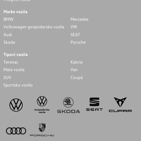
Marke vozila
BMW
Mercedes
Volkswagen gospodarska vozila
VW
Audi
SEAT
Skoda
Porsche
Tipovi vozila
Terenac
Kabrio
Mala vozila
Van
SUV
Coupé
Sportsko vozilo