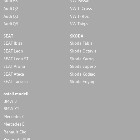
Audi A6
VW Passat
Audi Q2
VW T-Cross
Audi Q3
VW T-Roc
Audi Q5
VW Taigo
SEAT
SKODA
SEAT Ibiza
Skoda Fabia
SEAT Leon
Skoda Octavia
SEAT Leon ST
Skoda Karoq
SEAT Arona
Skoda Superb
SEAT Ateca
Skoda Kodiaq
SEAT Tarraco
Skoda Enyaq
ostali modeli
BMW 3
BMW X1
Mercedes C
Mercedes E
Renault Clio
Peugeot 5008