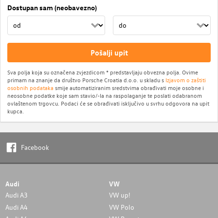
Dostupan sam (neobavezno)
Pošalji upit
Sva polja koja su označena zvjezdicom * predstavljaju obvezna polja. Ovime
primam na znanje da društvo Porsche Croatia d.o.o. u skladu s
Izjavom o zaštiti
osobnih podataka
smije automatiziranim sredstvima obrađivati moje osobne i
neosobne podatke koje sam stavio/-la na raspolaganje te poslati odabranom
ovlaštenom trgovcu. Podaci će se obrađivati isključivo u svrhu odgovora na upit
kupca.
Facebook
Audi
VW
Audi A3
VW up!
Audi A4
VW Polo