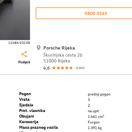
0800 0365
11484/10158
Porsche Rijeka
Škurinjska cesta 2b
51000 Rijeka
Podijeli
4,6
(1383)
Pogon
prednji pogon
Vrata
5
Sjedala
2
Pret. vlasnika
na upit
Obujam
1.461 cm³
Karoserija
Furgon
Masa praznog vozila
1.391 kg