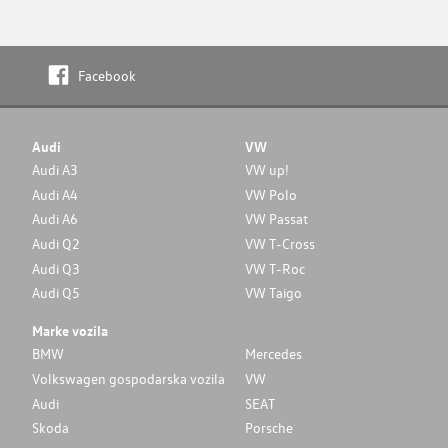
Facebook
Audi
VW
Audi A3
VW up!
Audi A4
VW Polo
Audi A6
VW Passat
Audi Q2
VW T-Cross
Audi Q3
VW T-Roc
Audi Q5
VW Taigo
Marke vozila
BMW
Mercedes
Volkswagen gospodarska vozila
VW
Audi
SEAT
Skoda
Porsche