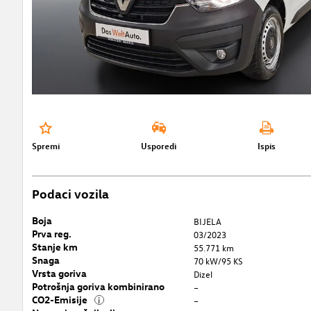
Spremi
Usporedi
Ispis
Podaci vozila
Boja
BIJELA
Prva reg.
03/2023
Stanje km
55.771 km
Snaga
70 kW/95 KS
Vrsta goriva
Dizel
Potrošnja goriva kombinirano
–
CO2-Emisije
i
–