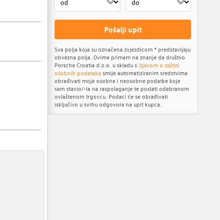
Pošalji upit
Sva polja koja su označena zvjezdicom * predstavljaju
obvezna polja. Ovime primam na znanje da društvo
Porsche Croatia d.o.o. u skladu s
Izjavom o zaštiti
osobnih podataka
smije automatiziranim sredstvima
obrađivati moje osobne i neosobne podatke koje
sam stavio/-la na raspolaganje te poslati odabranom
ovlaštenom trgovcu. Podaci će se obrađivati
isključivo u svrhu odgovora na upit kupca.