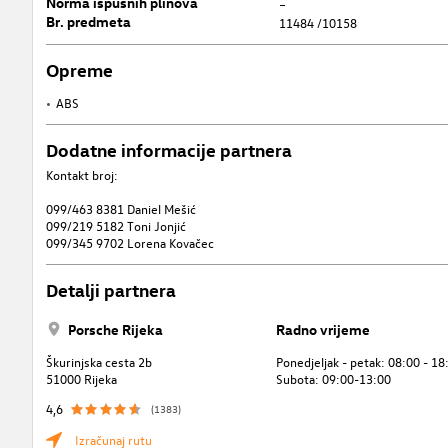
Norma ispušnih plinova
–
Br. predmeta
11484 /10158
Opreme
ABS
Dodatne informacije partnera
Kontakt broj:
099/463 8381 Daniel Mešić
099/219 5182 Toni Jonjić
099/345 9702 Lorena Kovačec
Detalji partnera
Porsche Rijeka
Radno vrijeme
Škurinjska cesta 2b
Ponedjeljak - petak: 08:00 - 18
51000 Rijeka
Subota: 09:00-13:00
4,6
(1383)
Izračunaj rutu