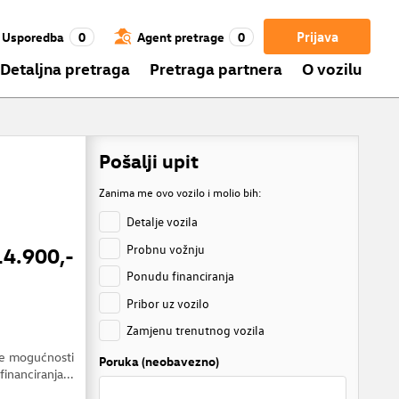
Prijava
Usporedba
0
Agent pretrage
0
Detaljna pretraga
Pretraga partnera
O vozilu
Pošalji upit
Zanima me ovo vozilo i molio bih:
Detalje vozila
Probnu vožnju
14.900,-
Ponudu financiranja
Pribor uz vozilo
Zamjenu trenutnog vozila
je mogućnosti
Poruka (neobavezno)
financiranja...