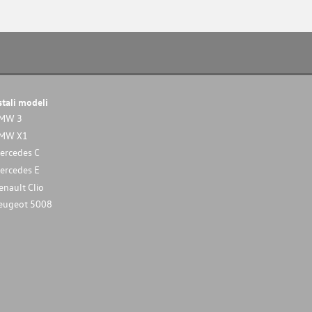
stali modeli
MW 3
MW X1
ercedes C
ercedes E
enault Clio
eugeot 5008