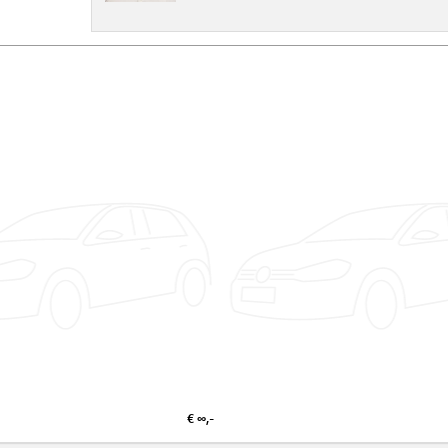
€ ∞,-