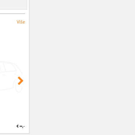
Više
€ ∞,-
€ ∞,-