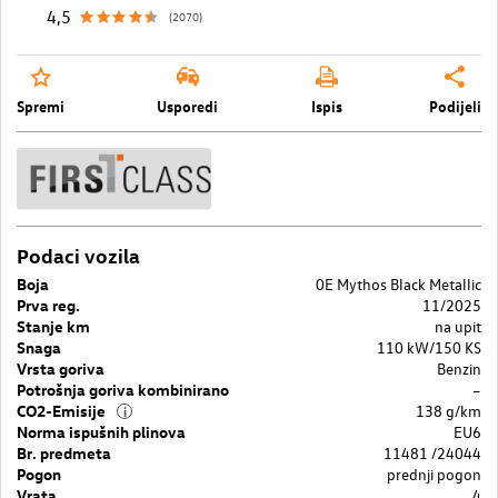
4,5
(2070)
Spremi
Usporedi
Ispis
Podijeli
Podaci vozila
Boja
0E Mythos Black Metallic
Prva reg.
11/2025
Stanje km
na upit
Snaga
110 kW/150 KS
Vrsta goriva
Benzin
Potrošnja goriva kombinirano
–
CO2-Emisije
138 g/km
i
Norma ispušnih plinova
EU6
Br. predmeta
11481 /24044
Pogon
prednji pogon
Vrata
4