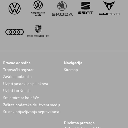
Pravne odredbe
Navigacija
Trgovački registar
Sitemap
Zaštita podataka
Uvjeti postavljanja linkova
Uvjeti korištenja
Smjernice za kolačiće
Zaštita podataka društveni mediji
Sustav prijavljivanja nepravilnosti
Direktna pretraga