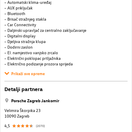
Automatski klima-uređaj
AUX priključak
Bluetooth
Brisač stražnjeg stakla
Car Connectivity
Daljinski upravljač za centralno zaključavanje
Digitalni display
Djeljiva stražnja klupa
Dodirni zaslon
El. namjestivo vanjsko zrcalo
Električni poklopac prtljažnika
Električno podizanje prozora sprijeda
Prikaži sve opreme
Detalji partnera
Porsche Zagreb Jankomir
Velimira Škorpika 23
10090 Zagreb
4,5
(2070)