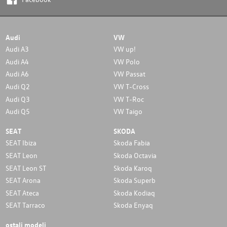
Audi
VW
Audi A3
VW up!
Audi A4
VW Polo
Audi A6
VW Passat
Audi Q2
VW T-Cross
Audi Q3
VW T-Roc
Audi Q5
VW Taigo
SEAT
SKODA
SEAT Ibiza
Skoda Fabia
SEAT Leon
Skoda Octavia
SEAT Leon ST
Skoda Karoq
SEAT Arona
Skoda Superb
SEAT Ateca
Skoda Kodiaq
SEAT Tarraco
Skoda Enyaq
ostali modeli