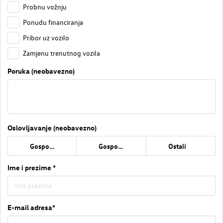
Probnu vožnju
Ponudu financiranja
Pribor uz vozilo
Zamjenu trenutnog vozila
Poruka (neobavezno)
Oslovljavanje (neobavezno)
Gospođa
Gospodin
Ostali
Ime i prezime *
E-mail adresa*