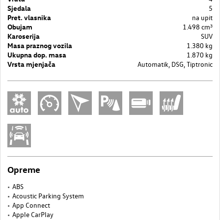
Sjedala
5
Pret. vlasnika
na upit
Obujam
1.498 cm³
Karoserija
SUV
Masa praznog vozila
1.380 kg
Ukupna dop. masa
1.870 kg
Vrsta mjenjača
Automatik, DSG, Tiptronic
Opreme
ABS
Acoustic Parking System
App Connect
Apple CarPlay