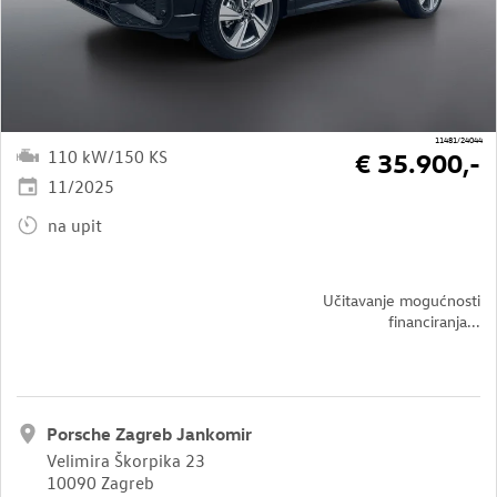
11481/24044
110 kW/150 KS
€ 35.900,-
11/2025
na upit
Učitavanje mogućnosti
financiranja...
Porsche Zagreb Jankomir
Velimira Škorpika 23
10090 Zagreb