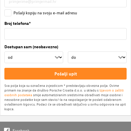
Pošalji kopiju na svoju e-mail adresu
Broj telefona*
Dostupan sam (neobavezno)
Pošalji upit
Sva polja koja su označena zvjezdicom * predstavljaju obvezna polja. Ovime
primam na znanje da društvo Porsche Croatia d.o.o. u skladu s
Izjavom o zaštiti
osobnih podataka
smije automatiziranim sredstvima obrađivati moje osobne i
neosobne podatke koje sam stavio/-la na raspolaganje te poslati odabranom
ovlaštenom trgovcu. Podaci će se obrađivati isključivo u svrhu odgovora na upit
kupca.
Facebook