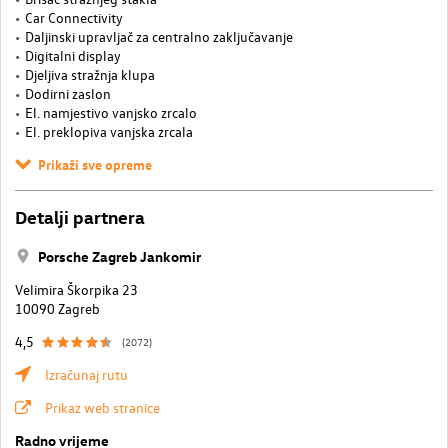
Car Connectivity
Daljinski upravljač za centralno zaključavanje
Digitalni display
Djeljiva stražnja klupa
Dodirni zaslon
El. namjestivo vanjsko zrcalo
El. preklopiva vanjska zrcala
Prikaži sve opreme
Detalji partnera
Porsche Zagreb Jankomir
Velimira Škorpika 23
10090 Zagreb
4,5
(2072)
Izračunaj rutu
Prikaz web stranice
Radno vrijeme