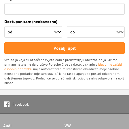
Dostupan sam (neobavezno)
Pošalji upit
Sva polja koja su označena zvjezdicom * predstavljaju obvezna polja. Ovime
primam na znanje da društvo Porsche Croatia d.o.o. u skladu s
Izjavom o zaštiti
osobnih podataka
smije automatiziranim sredstvima obrađivati moje osobne i
neosobne podatke koje sam stavio/-la na raspolaganje te poslati odabranom
ovlaštenom trgovcu. Podaci će se obrađivati isključivo u svrhu odgovora na upit
kupca.
Facebook
Audi
VW