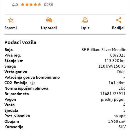
4,5
(2072)
Spremi
Usporedi
Ispis
Podijeli
Podaci vozila
Boja
8E Brilliant Silver Metallic
Prva reg.
08/2023
Stanje km
113.820 km
Snaga
110 kW/150 KS
Vrsta goriva
Dizel
Potrošnja goriva kombinirano
–
CO2-Emisije
141 g/km
i
Norma ispušnih plinova
EU6
Br. predmeta
11481 /23911
Pogon
prednji pogon
Vrata
4
Sjedala
5
Pret. vlasnika
na upit
Obujam
1.968 cm³
Karoserija
SUV