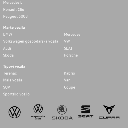
Mercedes E
Renault Clio
Peugeot 5008
Marke vozila
BMW
Mercedes
Volkswagen gospodarska vozila
VW
Audi
SEAT
Skoda
Porsche
Tipovi vozila
Terenac
Kabrio
Mala vozila
Van
SUV
Coupé
Sportsko vozilo