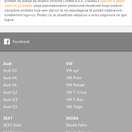
primam na znanje da društvo Porsche Croatia d.o.o. u skladu s
Izjavom o zaštiti
osobnih podataka
smije automatiziranim sredstvima obrađivati moje osobne i
neosobne podatke koje sam stavio/-la na raspolaganje te poslati odabranom
ovlaštenom trgovcu. Podaci će se obrađivati isključivo u svrhu odgovora na upit
kupca.
Facebook
Audi
VW
Audi A3
VW up!
Audi A4
VW Polo
Audi A6
VW Passat
Audi Q2
VW T-Cross
Audi Q3
VW T-Roc
Audi Q5
VW Taigo
SEAT
SKODA
SEAT Ibiza
Skoda Fabia