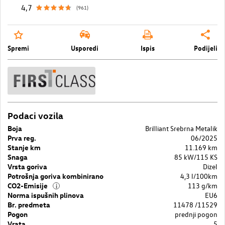
4,7
(961)
Spremi
Usporedi
Ispis
Podijeli
Podaci vozila
Boja
Brilliant Srebrna Metalik
Prva reg.
06/2025
Stanje km
11.169 km
Snaga
85 kW/115 KS
Vrsta goriva
Dizel
Potrošnja goriva kombinirano
4,3 l/100km
CO2-Emisije
113 g/km
i
Norma ispušnih plinova
EU6
Br. predmeta
11478 /11529
Pogon
prednji pogon
Vrata
5