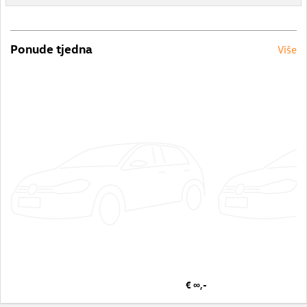
Ponude tjedna
Više
€ ∞,-