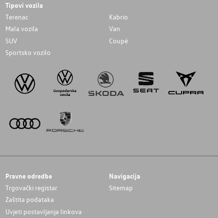
Tipovi vozila
Terenac
Kabrio
Mala vozila
Van
SUV
Coupé
Sportsko vozilo
Pravne odredbe
Navigacija
Trgovački registar
Sitemap
Zaštita podataka
Uvjeti postavljanja linkova