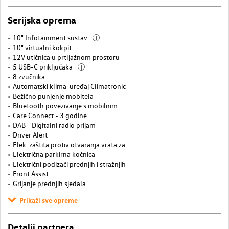
Serijska oprema
10" Infotainment sustav
i
10" virtualni kokpit
12V utičnica u prtljažnom prostoru
5 USB-C priključaka
i
8 zvučnika
Automatski klima-uređaj Climatronic
Bežično punjenje mobitela
Bluetooth povezivanje s mobilnim
Care Connect - 3 godine
DAB - Digitalni radio prijam
Driver Alert
Elek. zaštita protiv otvaranja vrata za
Električna parkirna kočnica
Električni podizači prednjih i stražnjih
Front Assist
Grijanje prednjih sjedala
Prikaži sve opreme
Detalji partnera