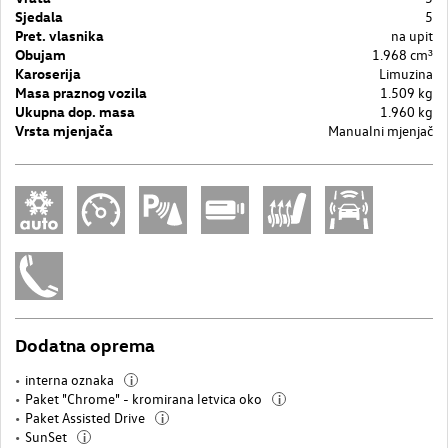
Sjedala
5
Pret. vlasnika
na upit
Obujam
1.968 cm³
Karoserija
Limuzina
Masa praznog vozila
1.509 kg
Ukupna dop. masa
1.960 kg
Vrsta mjenjača
Manualni mjenjač
Dodatna oprema
interna oznaka
i
Paket "Chrome" - kromirana letvica oko
i
Paket Assisted Drive
i
SunSet
i