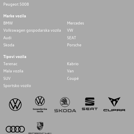
Peugeot 5008
Marke vozila
BMW
Mercedes
Volkswagen gospodarska vozila
VW
Audi
SEAT
Skoda
Porsche
Tipovi vozila
Terenac
Kabrio
Mala vozila
Van
SUV
Coupé
Sportsko vozilo