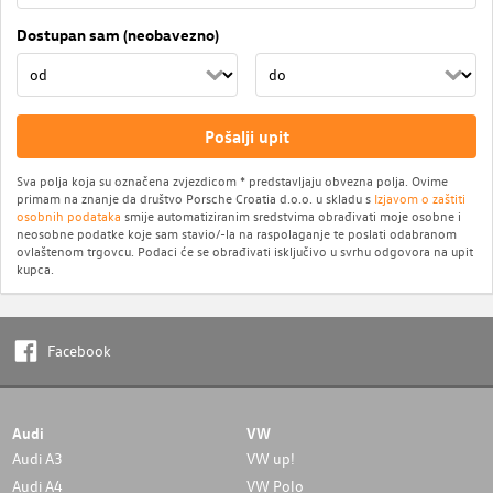
Dostupan sam (neobavezno)
Pošalji upit
Sva polja koja su označena zvjezdicom * predstavljaju obvezna polja. Ovime
primam na znanje da društvo Porsche Croatia d.o.o. u skladu s
Izjavom o zaštiti
osobnih podataka
smije automatiziranim sredstvima obrađivati moje osobne i
neosobne podatke koje sam stavio/-la na raspolaganje te poslati odabranom
ovlaštenom trgovcu. Podaci će se obrađivati isključivo u svrhu odgovora na upit
kupca.
Facebook
Audi
VW
Audi A3
VW up!
Audi A4
VW Polo