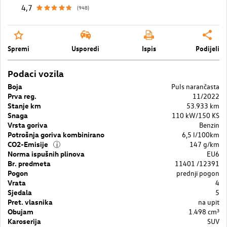
4,7
(948)
Spremi
Usporedi
Ispis
Podijeli
Podaci vozila
Boja
Puls narančasta
Prva reg.
11/2022
Stanje km
53.933 km
Snaga
110 kW/150 KS
Vrsta goriva
Benzin
Potrošnja goriva kombinirano
6,5 l/100km
CO2-Emisije
147 g/km
i
Norma ispušnih plinova
EU6
Br. predmeta
11401 /12391
Pogon
prednji pogon
Vrata
4
Sjedala
5
Pret. vlasnika
na upit
Obujam
1.498 cm³
Karoserija
SUV