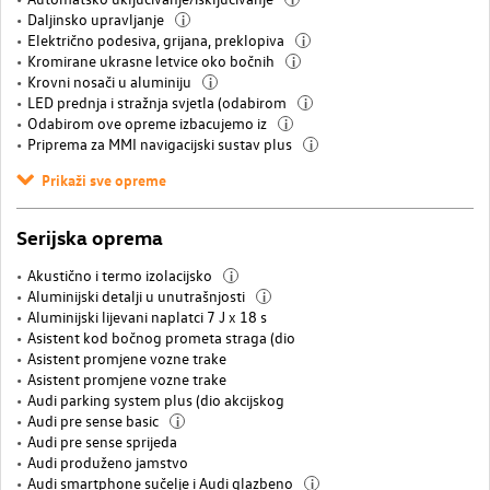
Daljinsko upravljanje
i
Električno podesiva, grijana, preklopiva
i
Kromirane ukrasne letvice oko bočnih
i
Krovni nosači u aluminiju
i
LED prednja i stražnja svjetla (odabirom
i
Odabirom ove opreme izbacujemo iz
i
Priprema za MMI navigacijski sustav plus
i
Prikaži sve opreme
Serijska oprema
Akustično i termo izolacijsko
i
Aluminijski detalji u unutrašnjosti
i
Aluminijski lijevani naplatci 7 J x 18 s
Asistent kod bočnog prometa straga (dio
Asistent promjene vozne trake
Asistent promjene vozne trake
Audi parking system plus (dio akcijskog
Audi pre sense basic
i
Audi pre sense sprijeda
Audi produženo jamstvo
Audi smartphone sučelje i Audi glazbeno
i