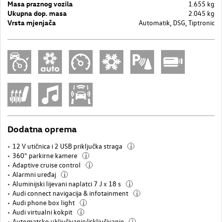
Masa praznog vozila
1.655 kg
Ukupna dop. masa
2.045 kg
Vrsta mjenjača
Automatik, DSG, Tiptronic
Dodatna oprema
12 V utičnica i 2 USB priključka straga
i
360° parkirne kamere
i
Adaptive cruise control
i
Alarmni uređaj
i
Aluminijski lijevani naplatci 7 J x 18 s
i
Audi connect navigacija & infotainment
i
Audi phone box light
i
Audi virtualni kokpit
i
Automatsko uključivanje/isključivanje
i