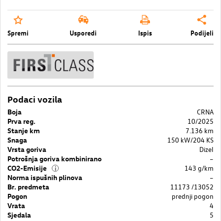
Spremi
Usporedi
Ispis
Podijeli
Podaci vozila
Boja
CRNA
Prva reg.
10/2025
Stanje km
7.136 km
Snaga
150 kW/204 KS
Vrsta goriva
Dizel
Potrošnja goriva kombinirano
–
CO2-Emisije
143 g/km
i
Norma ispušnih plinova
–
Br. predmeta
11173 /13052
Pogon
prednji pogon
Vrata
4
Sjedala
5