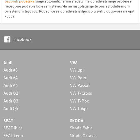
osobnih podataka
smije automatiziranim sredstvima obrađivati moje osobne i
neosobne podatke koje sam stavio/-la na raspolaganje te poslati odabranom
ovlaštenom trgovcu. Podaci će se obrađivati isključivo u svrhu odgovora na upit
kupca.
Facebook
Audi
VW
Audi A3
VW up!
Audi A4
VW Polo
Audi A6
VW Passat
Audi Q2
VW T-Cross
Audi Q3
VW T-Roc
Audi Q5
VW Taigo
SEAT
SKODA
SEAT Ibiza
Skoda Fabia
SEAT Leon
Skoda Octavia