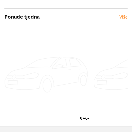
Ponude tjedna
Više
€ ∞,-