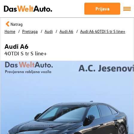
Das
Welt
Auto.
Prijava
Natrag
Home
Pretraga
Audi
Audi A6
Audi A6 40TDI S tr S line+
Audi A6
40TDI S tr S line+