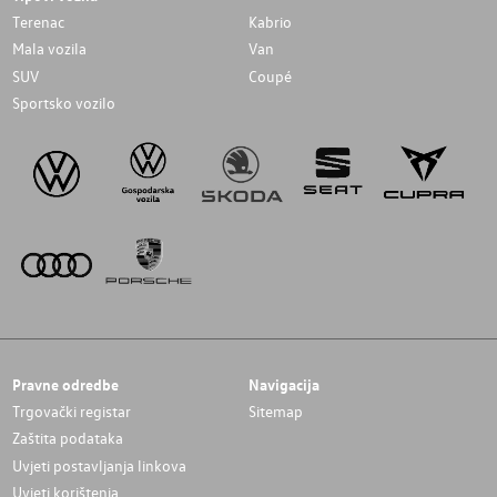
Terenac
Kabrio
Mala vozila
Van
SUV
Coupé
Sportsko vozilo
Pravne odredbe
Navigacija
Trgovački registar
Sitemap
Zaštita podataka
Uvjeti postavljanja linkova
Uvjeti korištenja