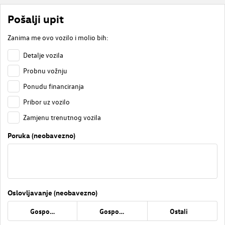
Pošalji upit
Zanima me ovo vozilo i molio bih:
Detalje vozila
Probnu vožnju
Ponudu financiranja
Pribor uz vozilo
Zamjenu trenutnog vozila
Poruka (neobavezno)
Oslovljavanje (neobavezno)
Gospođa
Gospodin
Ostali