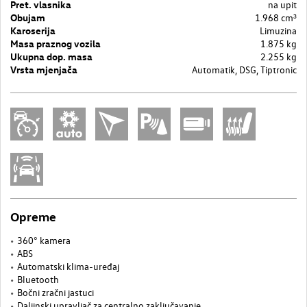
Pret. vlasnika
na upit
Obujam
1.968 cm³
Karoserija
Limuzina
Masa praznog vozila
1.875 kg
Ukupna dop. masa
2.255 kg
Vrsta mjenjača
Automatik, DSG, Tiptronic
Opreme
360° kamera
ABS
Automatski klima-uređaj
Bluetooth
Bočni zračni jastuci
Daljinski upravljač za centralno zaključavanje