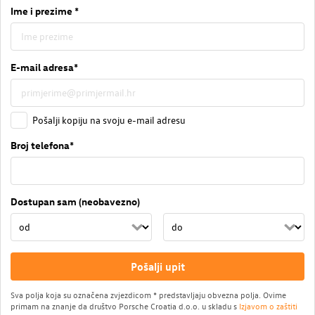
Ime i prezime *
E-mail adresa*
Pošalji kopiju na svoju e-mail adresu
Broj telefona*
Dostupan sam (neobavezno)
Pošalji upit
Sva polja koja su označena zvjezdicom * predstavljaju obvezna polja. Ovime
primam na znanje da društvo Porsche Croatia d.o.o. u skladu s
Izjavom o zaštiti