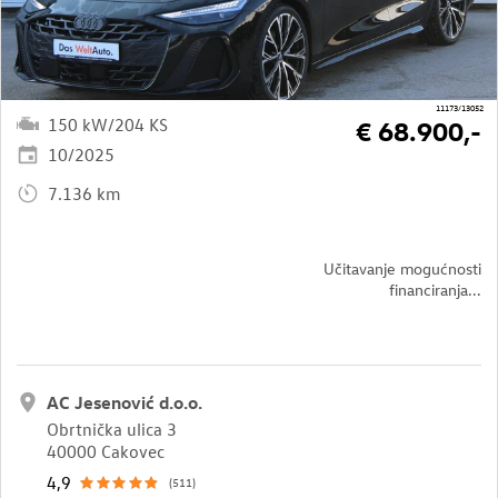
11173/13052
150 kW/204 KS
€ 68.900,-
10/2025
7.136 km
Učitavanje mogućnosti
financiranja...
AC Jesenović d.o.o.
Obrtnička ulica 3
40000 Cakovec
4,9
(511)