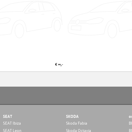
€ ∞,-
SEAT
SKODA
o
SEAT Ibiza
Skoda Fabia
B
SEAT Leon
Skoda Octavia
B