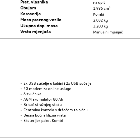
Pret. vlasnika
na upit
Obujam
1.996 cm³
Karoserija
Kombi
Masa praznog vozila
2.082 kg
Ukupna dop. masa
3.200 kg
Vrsta mjenjača
Manualni mjenjač
2x USB sučelje u kabini i 2x USB sučelje
5G modem za online usluge
6 zvučnika
AGM akumulator 80 Ah
Brisač stražnjeg stakla
Centralna konzola s držačem za piće i
Desna bočna klizna vrata
Eksterijer paket Kombi