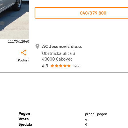
040/379 800
11173/12840
AC Jesenović d.o.o.
Obrtnička ulica 3
40000 Cakovec
Podijeli
4,9
(512)
Pogon
prednji pogon
Vrata
4
Sjedala
9