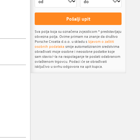
Pošalji upit
Sva polja koja su označena zvjezdicom * predstavljaju
obvezna polja. Ovime primam na znanje da društvo
Porsche Croatia d.o.o. u skladu s
Izjavom o zaštiti
osobnih podataka
smije automatiziranim sredstvima
obrađivati moje osobne i neosobne podatke koje
sam stavio/-la na raspolaganje te poslati odabranom
ovlaštenom trgovcu. Podaci će se obrađivati
isključivo u svrhu odgovora na upit kupca.