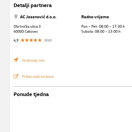
Detalji partnera
AC Jesenović d.o.o.
Radno vrijeme
Obrtnička ulica 3
Pon – Pet: 08:00 – 17:30 h
40000 Cakovec
Subota: 08:00 – 13:00 h
4,9
(512)
Izračunaj rutu
Prikaz web stranice
Ponude tjedna