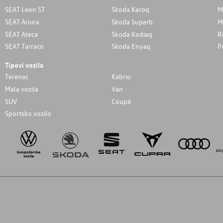
SEAT Leon ST
Skoda Karoq
M
SEAT Arona
Skoda Superb
M
SEAT Ateca
Skoda Kodiaq
R
SEAT Tarraco
Skoda Enyaq
P
Tipovi vozila
Terenac
Kabrio
Mala vozila
Van
SUV
Coupé
Sportsko vozilo