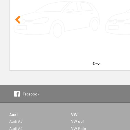
€ ∞,-
Facebook
Audi
VW
Audi A3
VW up!
Audi A4
VW Polo