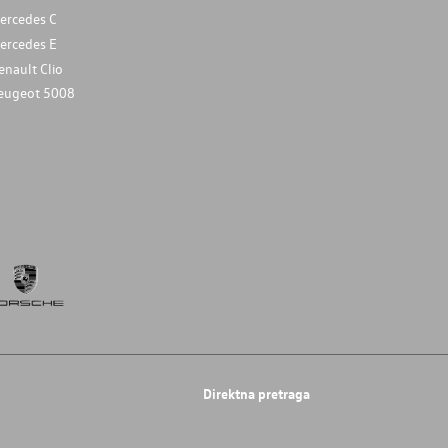
ercedes C
ercedes E
enault Clio
eugeot 5008
Direktna pretraga