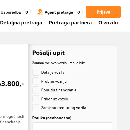
Prijava
Usporedba
0
Agent pretrage
0
Detaljna pretraga
Pretraga partnera
O vozilu
Pošalji upit
Zanima me ovo vozilo i molio bih:
Detalje vozila
Probnu vožnju
43.800,-
Ponudu financiranja
Pribor uz vozilo
Zamjenu trenutnog vozila
je mogućnosti
Poruka (neobavezno)
financiranja...