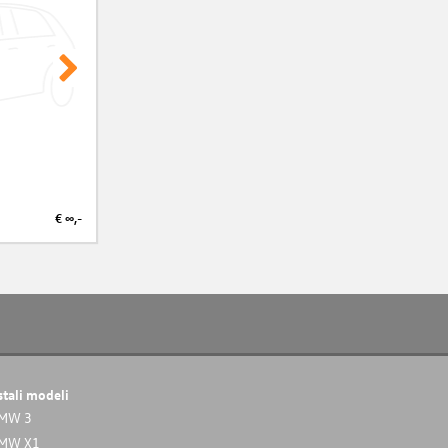
€ ∞,-
€ ∞,-
stali modeli
MW 3
MW X1