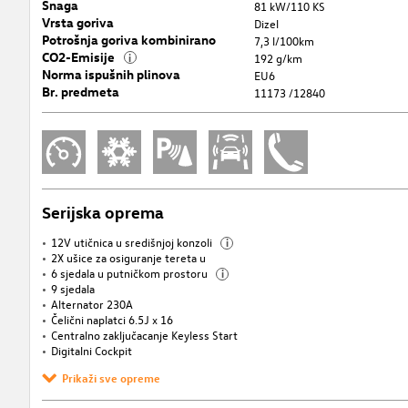
Snaga
81 kW/110 KS
Vrsta goriva
Dizel
Potrošnja goriva kombinirano
7,3 l/100km
CO2-Emisije
i
192 g/km
Norma ispušnih plinova
EU6
Br. predmeta
11173 /12840
Serijska oprema
12V utičnica u središnjoj konzoli
i
2X ušice za osiguranje tereta u
6 sjedala u putničkom prostoru
i
9 sjedala
Alternator 230A
Čelični naplatci 6.5J x 16
Centralno zaključacanje Keyless Start
Digitalni Cockpit
Prikaži sve opreme