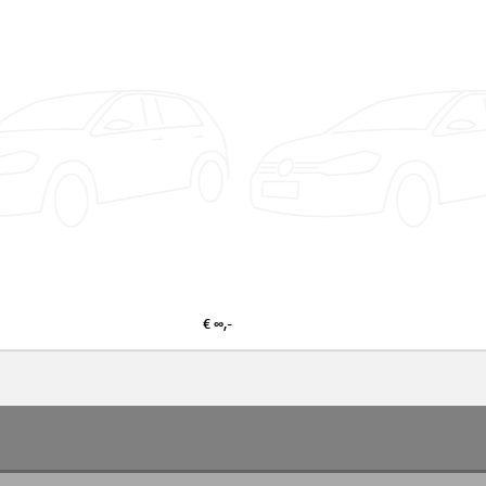
€ ∞,-