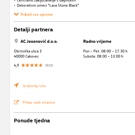
Dekorativni umeci "Lava Stone Black"
Prikaži sve opreme
Detalji partnera
AC Jesenović d.o.o.
Radno vrijeme
Obrtnička ulica 3
Pon – Pet: 08:00 – 17:30 h
40000 Cakovec
Subota: 08:00 – 13:00 h
4,9
(512)
Izračunaj rutu
Prikaz web stranice
Ponude tjedna