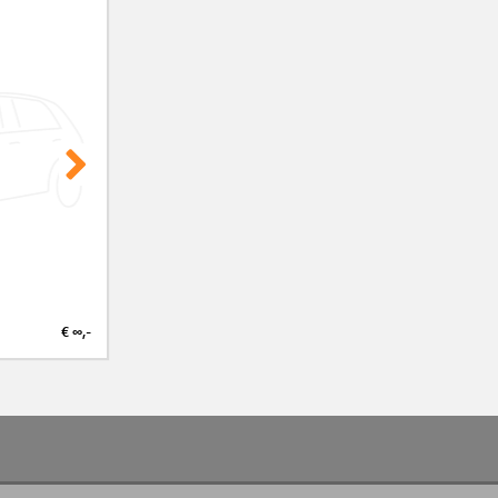
€ ∞,-
€ ∞,-