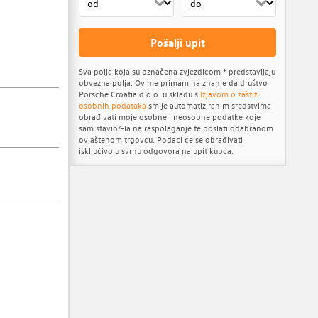
Pošalji upit
Sva polja koja su označena zvjezdicom * predstavljaju
obvezna polja. Ovime primam na znanje da društvo
Porsche Croatia d.o.o. u skladu s
Izjavom o zaštiti
osobnih podataka
smije automatiziranim sredstvima
obrađivati moje osobne i neosobne podatke koje
sam stavio/-la na raspolaganje te poslati odabranom
ovlaštenom trgovcu. Podaci će se obrađivati
isključivo u svrhu odgovora na upit kupca.