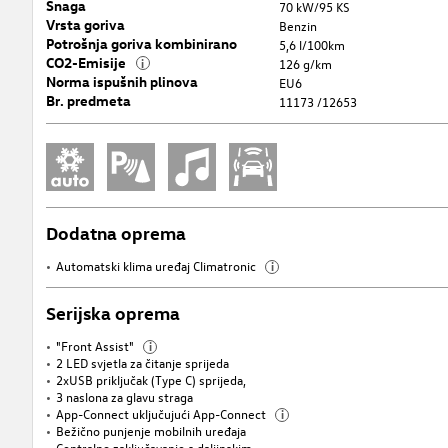
Snaga
70 kW/95 KS
Vrsta goriva
Benzin
Potrošnja goriva kombinirano
5,6 l/100km
CO2-Emisije
i
126 g/km
Norma ispušnih plinova
EU6
Br. predmeta
11173 /12653
Dodatna oprema
Automatski klima uređaj Climatronic
i
Serijska oprema
"Front Assist"
i
2 LED svjetla za čitanje sprijeda
2xUSB priključak (Type C) sprijeda,
3 naslona za glavu straga
App-Connect uključujući App-Connect
i
Bežično punjenje mobilnih uređaja
Centralno zaključavanje s daljinskim