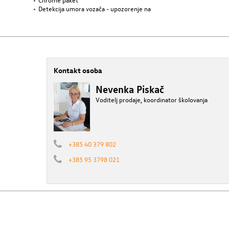
Detekcija umora vozača - upozorenje na
Kontakt osoba
Nevenka Piskač
Voditelj prodaje, koordinator školovanja
+385 40 379 802
+385 95 3798 021