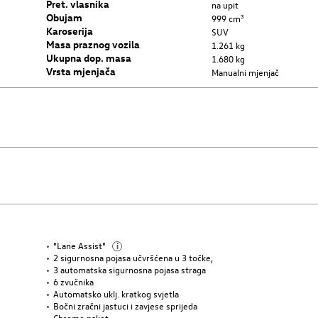
Pret. vlasnika
na upit
Obujam
999 cm³
Karoserija
SUV
Masa praznog vozila
1.261 kg
Ukupna dop. masa
1.680 kg
Vrsta mjenjača
Manualni mjenjač
"Lane Assist"
i
2 sigurnosna pojasa učvršćena u 3 točke,
3 automatska sigurnosna pojasa straga
6 zvučnika
Automatsko uklj. kratkog svjetla
Bočni zračni jastuci i zavjese sprijeda
Chrome paket