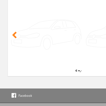
€ ∞,-
Facebook