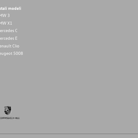
stali modeli
MW 3
MW X1
ercedes C
ercedes E
enault Clio
eugeot 5008