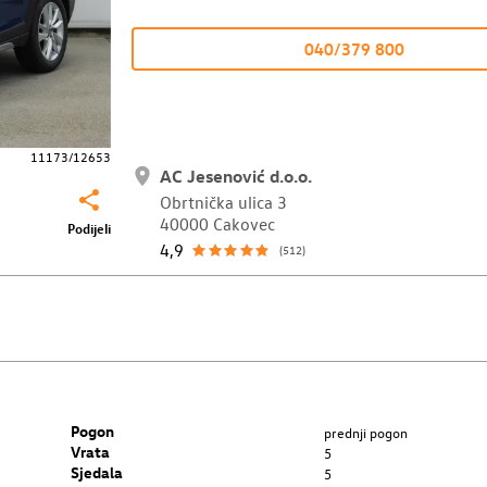
040/379 800
11173/12653
AC Jesenović d.o.o.
Obrtnička ulica 3
40000 Cakovec
Podijeli
4,9
(512)
Pogon
prednji pogon
Vrata
5
Sjedala
5