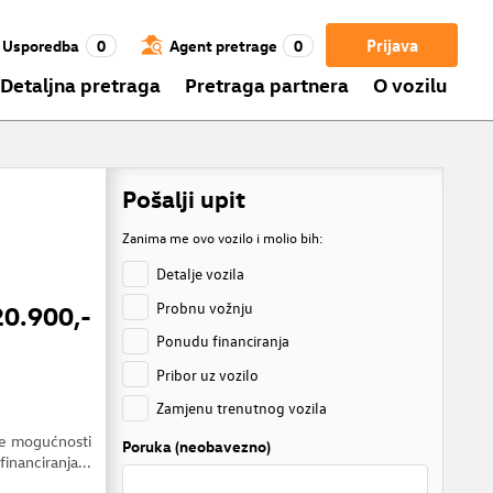
Prijava
Usporedba
0
Agent pretrage
0
Detaljna pretraga
Pretraga partnera
O vozilu
Pošalji upit
Zanima me ovo vozilo i molio bih:
Detalje vozila
Probnu vožnju
20.900,-
Ponudu financiranja
Pribor uz vozilo
Zamjenu trenutnog vozila
je mogućnosti
Poruka (neobavezno)
financiranja...