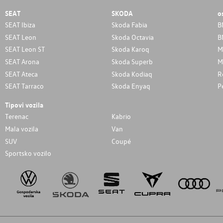
SEAT
SKODA
o
SEAT Ibiza
Skoda Fabia
B
SEAT Leon
Skoda Octavia
B
SEAT Leon ST
Skoda Karoq
M
SEAT Arona
Skoda Superb
M
SEAT Ateca
Skoda Kodiaq
R
SEAT Tarraco
Skoda Enyaq
P
Tipovi vozila
Terenac
Kabrio
Mala vozila
Van
SUV
Coupé
Sportsko vozilo